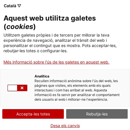
Menú
Cerc
. Obre en una nova finestra.
Català ▽
Aquest web utilitza galetes
ACCIÓ - Agència per al creixement de les empreses
ACCIÓ - Agència per al creixement de les empreses
Cercador
(
cookies
)
Inici
L’empresa catalana Novicuir inverteix 18
Utilitzem galetes pròpies i de tercers per millorar la teva
milions d’euros per construir una nova planta
experiència de navegació, analitzar el trànsit del web i
Ajuts i serveis
personalitzar el contingut que es mostra. Pots acceptar-les,
estratègica per al sector de la pell a l’Anoia
rebutjar-les totes o configurar-les.
Països
Més informació sobre l'ús de les galetes en aquest web.
El conseller Sàmper ha assistit aquest dimarts a l’acte de
Serveis d'internacionalització
Serveis d'innovació
Sectors
col·locació de la primera pedra d’unes instal·lacions que
generaran una vintena de llocs de treball a Santa Margarida de
Analítica
Convocatòries d'ajuts obertes
Últimes notícies
Recullen informació anònima sobre l'ús del web, les
Montbui
Activitats
pàgines que visites, els elements amb els quals
interactues i com has arribat al web. Aquesta
MATÈRIES PRIMERES I TRANSFORMACIÓ DEL METALL I ALTRES
Properes activitats
informació es fa servir per analitzar el comportament
MATERIALS
ACCIÓ
dels usuaris al web i millorar-ne l'experiència.
TÈXTIL I MODA
30/06/2026
03:00
. Obre en una nova finestra.
Contacte
Accepta-les totes
Rebutja-les
ca
Desa els canvis