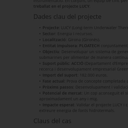
instrumentació. En conjunt, un equip de cinc pers
treballat en el projecte
LUCY
.
Dades clau del projecte
Projecte
:
LUCY (Long-term Underwater Therm
Sector
: Energia i recursos.
Localització
: Girona (Gironès).
Entitat impulsora
:
PLOATECH
conjuntamen
Objectiu
: Desenvolupar un sistema de genera
submarines per alimentar de manera contínua s
Suport públic
:
ACCIÓ
(Departament d’Empresa 
recerca i desenvolupament empresarial
Gree
Import del suport
: 182.000 euros.
Fase actual
: Prova de concepte completada a
Pròxims passos
: Desenvolupament i validaci
Potencial de mercat
: Un cop aconseguit el s
aproximadament un any i mig.
Impacte esperat
: Validar el projecte LUCY i
extreure energia de fonts hidrotermals.
Claus del cas