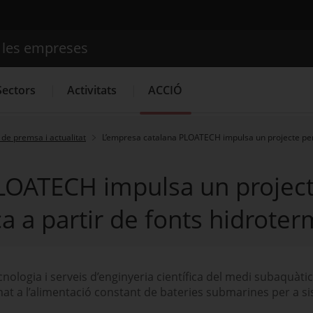
e les empreses
Cercador
Sectors
Activitats
ACCIÓ
de premsa i actualitat
L’empresa catalana PLOATECH impulsa un projecte per 
Serveis d'innovació
Convocatòries d'ajuts obertes
Últim
LOATECH impulsa un project
ca a partir de fonts hidrote
nologia i serveis d’enginyeria científica del medi subaquàti
at a l’alimentació constant de bateries submarines per a s