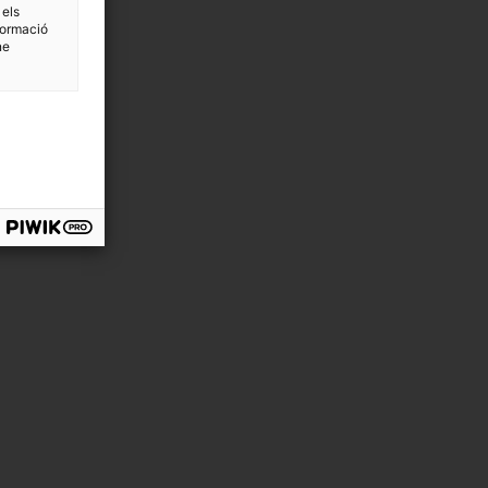
 els
formació
ne