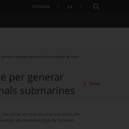
Cercador
. Obre en una nova finestra.
Contacte
CA
generar energia termoelèctrica a partir de fonts
es notícies
Properes activitats
e per generar
Torna
rmals submarines
c, ha posat en marxa una iniciativa per
istemes de monitoratge de l’entorn