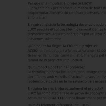
Per què s’ha impulsat el projecte
LUCY
?
El projecte neix per resoldre la manca de fonts d
proporcionar alimentació contínua a sensors, inst
al fons marí.
En què consisteix la tecnologia desenvolupada
LUCY
aprofita el contrast tèrmic generat per les
termoelèctrica. Aquesta energia es pot utilitzar p
i sistemes submarins.
Quin paper ha tingut ACCIÓ en el projecte?
ACCIÓ
ha donat suport a la iniciativa amb 182.00
Green
en l’àmbit del canvi climàtic, finançats pe
l’àmbit de la propietat intel·lectual.
Quin impacte pot tenir el projecte?
La tecnologia podria facilitar el monitoratge con
científiques amb vaixells, disminuir costos i emi
l’obtenció de dades en la investigació dels ecosis
En quina fase es troba actualment el projecte?
LUCY
ha completat la fase de prova de concepte i 
Actualment,
PLOATECH
busca finançament per du
Quin és l’element diferencial de
LUCY
?