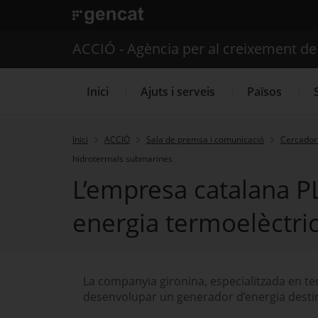
. Obre en una nova finestra.
ACCIÓ - Agència per al creixement d
Inici
Ajuts i serveis
Països
Inici
ACCIÓ
Sala de premsa i comunicació
Cercador 
hidrotermals submarines
Serveis d'internacionalització
L’empresa catalana P
energia termoelèctri
La companyia gironina, especialitzada en tec
desenvolupar un generador d’energia destin