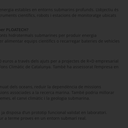
’energia estables en entorns submarins profunds. L’objectiu és
ruments científics, robots i estacions de monitoratge ubicats
 per PLOATECH?
 fonts hidrotermals submarines per produir energia
er alimentar equips científics o recarregar bateries de vehicles
0 euros a través dels ajuts per a projectes de R+D empresarial
l Fons Climàtic de Catalunya. També ha assessorat l’empresa en
tinuat dels oceans, reduir la dependència de missions
ssions associades a la recerca marina. També podria millorar
temes, el canvi climàtic i la geologia submarina.
ja disposa d’un prototip funcional validat en laboratori.
r a terme proves en un entorn submarí real.