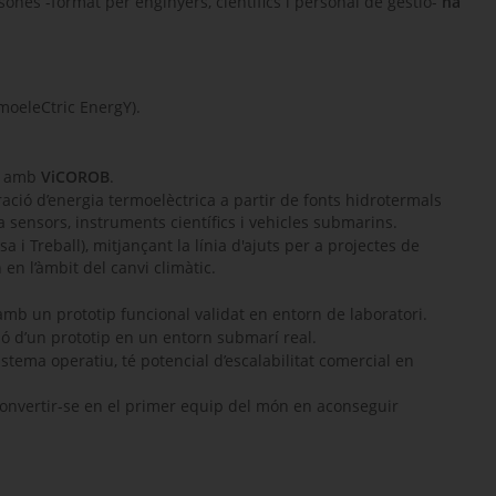
ones -format per enginyers, científics i personal de gestió-
ha
oeleCtric EnergY)
.
t amb
ViCOROB
.
ció d’energia termoelèctrica a partir de fonts hidrotermals
ensors, instruments científics i vehicles submarins.
i Treball), mitjançant la línia d'ajuts per a projectes de
n
en l’àmbit del canvi climàtic.
mb un prototip funcional validat en entorn de laboratori.
ó d’un prototip en un entorn submarí real.
istema operatiu, té potencial d’escalabilitat comercial en
 convertir-se en el primer equip del món en aconseguir