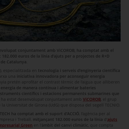
senvolupat conjuntament amb ViCOROB, ha comptat amb el
 182.000 euros de la línia d’ajuts per a projectes de R+D
c de Catalunya
.
), especialitzada en
tecnologia i serveis d’enginyeria científica
marxa una
iniciativa innovadora per aconseguir energia
yia pretén aprofitar el contrast tèrmic de l’aigua que alliberen
 energia de manera contínua i alimentar bateries
nstruments científics i estacions permanents submarines que
te ha estat desenvolupat conjuntament amb
ViCOROB
, el grup
 la Universitat de Girona (UdG) que disposa del segell TECNIO.
TECH ha comptat amb el suport d’ACCIÓ
, l’agència per al
mpresa i Treball,
mitjançant 182.000 euros de la línia
d'
ajuts
empresarial
Green
en l’
àmbit del canvi climàtic
, que compta