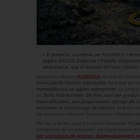
El projecte, coordinat per PLOATECH i de
suport d’ACCIÓ (Empresa i Treball), mitjançant
empresarial, que té dotació del Fons Climàti
L’empresa catalana
PLOATECH
(Girona, el Gironès
avançada de l’entorn subaquàtic
, ha posat en 
termoelèctrica en aigües submarines
. La compan
les
fonts hidrotermals del fons marí per produir
especialitzades, que proporcionen càrrega als i
permeten el monitoratge de l’entorn
. El projec
de recerca en Visió per Computador i Robòtica de
Per dur a terme aquest projecte innovador,
PLOA
creixement de les empreses del departament d’E
per a projectes de recerca i desenvolupament 