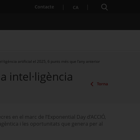
Cercador
. Obre en una nova finestra.
Contacte
CA
·ligència artificial el 2025, 6 punts més que l’any anterior
 intel·ligència
es notícies
Properes activitats
Torna
cres en el marc de l’Exponential Day d’ACCIÓ,
 agèntica i les oportunitats que genera per al