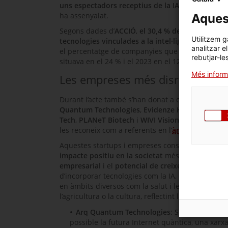
uns espectadors receptius de la IA, o emprenedo
ha assenyalat.
Aquest
Segons dades d’
ACCIÓ
,
el 30,4 % de les empreses
Utilitzem g
tecnologies vinculades a la intel·ligència artifici
analitzar e
el percentatge de companyies que van apostar per 
rebutjar-le
situava en el 24 % i el 2023 en el 12,6 %.
Més inform
Les empreses més disruptives d
Durant l’acte també s’han donat a conèixer les
10
Quantum
Technologies
,
Evidenze Health
,
Fetalif
Tech
,
PLANeT Biotech
i
WIVI Vision
. Totes elles h
les reconeix com a referents en l’
àmbit de la inn
Aquestes
startups
i empreses consolidades han e
impacte positiu en la societat
més enllà dels seu
empresarial
i el
potencial de creixement expone
d’incorporar tecnologies com la IA, el
big data
o l
en àmbits diversos com la salut i les ciències de l
l’agricultura o la cultura, reflectint la transversal
Arq Quantum
Technologies
:
Startup deep-t
possible la futura Internet quàntica, una xarx