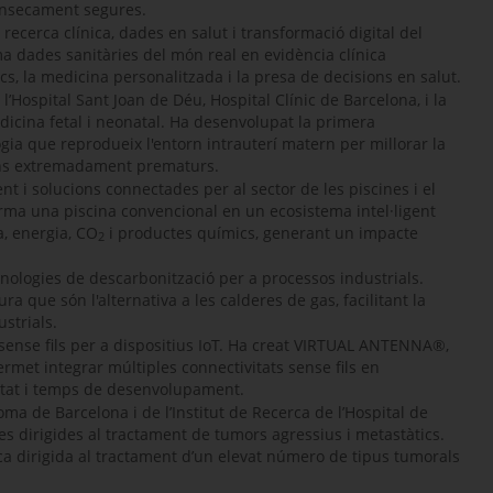
rínsecament segures.
recerca clínica, dades en salut i transformació digital del
ma dades sanitàries del món real en evidència clínica
ics, la medicina personalitzada i la presa de decisions en salut.
’Hospital Sant Joan de Déu, Hospital Clínic de Barcelona, i la
dicina fetal i neonatal. Ha desenvolupat la primera
gia que reprodueix l'entorn intrauterí matern per millorar la
dons extremadament prematurs.
 i solucions connectades per al sector de les piscines i el
orma una piscina convencional en un ecosistema intel·ligent
, energia, CO
i productes químics, generant un impacte
2
cnologies de descarbonització per a processos industrials.
 que són l'alternativa a les calderes de gas, facilitant la
strials.
sense fils per a dispositius IoT. Ha creat
VIRTUAL ANTENNA®
,
rmet integrar múltiples connectivitats sense fils en
itat i temps de desenvolupament.
ma de Barcelona i de l’Institut de Recerca de l’Hospital de
s dirigides al tractament de tumors agressius i metastàtics.
a dirigida al tractament d’un elevat número de tipus tumorals