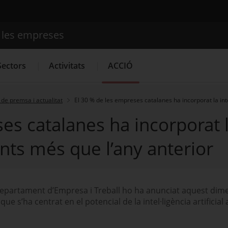
e les empreses
Cercador
Sectors
Activitats
ACCIÓ
de premsa i actualitat
El 30 % de les empreses catalanes ha incorporat la intel
es catalanes ha incorporat la
Serveis d'innovació
Convocatòries d'ajuts obertes
Últim
punts més que l’any anterior
 Departament d’Empresa i Treball ho ha anunciat aquest dime
e s’ha centrat en el potencial de la intel·ligència artificial