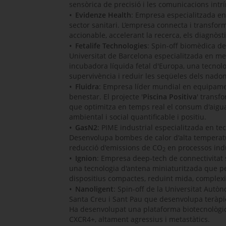
sensòrica de precisió i les comunicacions int
Evidenze Health
: Empresa especialitzada en 
sector sanitari. L’empresa connecta i transfor
accionable, accelerant la recerca, els diagnòst
Fetalife Technologies
:
Spin-off
biomèdica de l
Universitat de Barcelona especialitzada en me
incubadora líquida fetal d'Europa, una tecnolo
supervivència i reduir les seqüeles dels na
Fluidra
: Empresa líder mundial en equipament
benestar. El projecte '
Piscina Positiva
' transf
que optimitza en temps real el consum d'aigua
ambiental i social quantificable i positiu.
GasN2
: PIME industrial especialitzada en te
Desenvolupa bombes de calor d'alta temperatura
reducció d'emissions de CO
en processos indu
2
Ignion
: Empresa
deep-tech
de connectivitat 
una tecnologia d'antena miniaturitzada que pe
dispositius compactes, reduint mida, complex
Nanoligent
:
Spin-off
de la Universitat Autòno
Santa Creu i Sant Pau que desenvolupa teràpie
Ha desenvolupat una plataforma biotecnològic
CXCR4+, altament agressius i metastàtics.