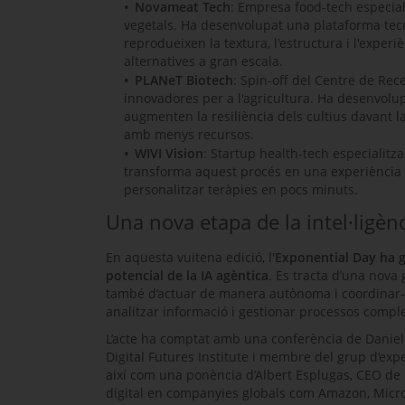
Novameat Tech
: Empresa
food-tech
especial
vegetals. Ha desenvolupat una plataforma tecn
reprodueixen la textura, l'estructura i l'experi
alternatives a gran escala.
PLANeT Biotech
:
Spin-off
del Centre de Rece
innovadores per a l'agricultura. Ha desenvol
augmenten la resiliència dels cultius davant la
amb menys recursos.
WIVI Vision
:
Startup health-tech
especialitza
transforma aquest procés en una experiència d
personalitzar teràpies en pocs minuts.
Una nova etapa de la intel·ligènci
En aquesta vuitena edició, l'
Exponential Day
ha g
potencial de la IA agèntica
. Es tracta d’una nov
també d’actuar de manera autònoma i coordinar-s
analitzar informació i gestionar processos compl
L’acte ha comptat amb una conferència de
Daniel
Digital Futures Institute
i membre del grup d’expe
així com una ponència d’Albert Esplugas, CEO de Fu
digital en companyies globals com
Amazon, Micro