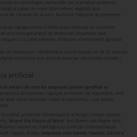
itzada en tecnologies avançades per a produir proteïnes
ològica capaç de crear alternatives vegetals que
ència de consum de la carn, facilitant l'adopció de proteïnes
rca en Agrigenòmica (CRAG) especialitzada en solucions
upat una nova generació de molècules bioactives que
 sequera i la calor extrema, millorant el rendiment agrícola
da en l'avaluació i rehabilitació visual basada en IA. El sistema
igital immersiva que permet detectar alteracions visuals i
a artificial
irat entorn de com les empreses poden aprofitar el
a generació de sistemes capaços no només de respondre, sinó
e amb altres sistemes i amb les persones, i que poden
exos.
 Susskind
, professor d’investigació al
King’s College London
rts "
AI and the Future of Work
" del Govern del Regne Unit,
turia i expert en intel·ligència artificial i transformació
soft
i
Apple
. A més,
empreses com Damm, Planeta, CELSA o