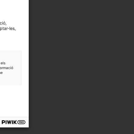
ció,
ptar-les,
 els
formació
ne