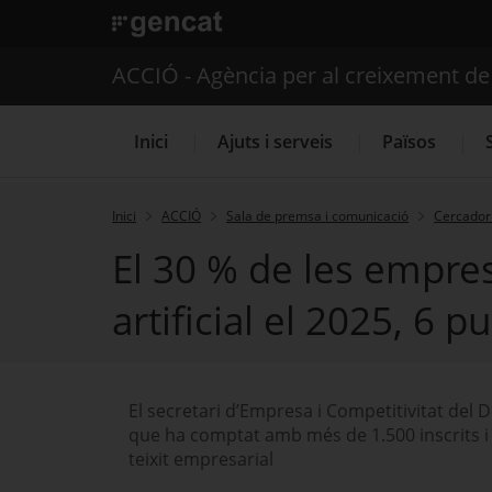
. Obre en una nova finestra.
ACCIÓ - Agència per al creixement d
Inici
Ajuts i serveis
Països
Inici
ACCIÓ
Sala de premsa i comunicació
Cercador 
El 30 % de les empres
Serveis d'internacionalització
artificial el 2025, 6 
El secretari d’Empresa i Competitivitat del
que ha comptat amb més de 1.500 inscrits i qu
teixit empresarial