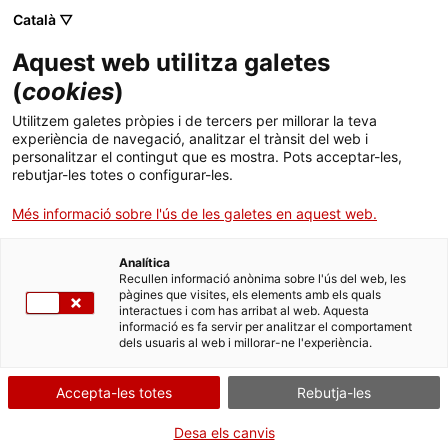
Menú
Cerc
. Obre en una nova finestra.
Català ▽
Aquest web utilitza galetes
ACCIÓ - Agència per al creixement de les empreses
ACCIÓ - Agència per al creixement de les empreses
Cercador
(
cookies
)
Inici
Exponential Day 2023
Utilitzem galetes pròpies i de tercers per millorar la teva
experiència de navegació, analitzar el trànsit del web i
Ajuts i serveis
personalitzar el contingut que es mostra. Pots acceptar-les,
rebutjar-les totes o configurar-les.
Països
Més informació sobre l'ús de les galetes en aquest web.
Serveis d'internacionalització
Serveis d'innovació
Sectors
Analítica
Convocatòries d'ajuts obertes
Últimes notícies
Recullen informació anònima sobre l'ús del web, les
Activitats
pàgines que visites, els elements amb els quals
interactues i com has arribat al web. Aquesta
Properes activitats
informació es fa servir per analitzar el comportament
ACCIÓ
dels usuaris al web i millorar-ne l'experiència.
. Obre en una nova finestra.
Contacte
Accepta-les totes
Rebutja-les
ca
Desa els canvis