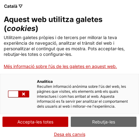
Menú
Cerc
. Obre en una nova finestra.
Català ▽
Aquest web utilitza galetes
ACCIÓ - Agència per al creixement de les empreses
ACCIÓ - Agència per al creixement de les empreses
Cercador
(
cookies
)
Inici
Utilitzem galetes pròpies i de tercers per millorar la teva
experiència de navegació, analitzar el trànsit del web i
Ajuts i serveis
personalitzar el contingut que es mostra. Pots acceptar-les,
rebutjar-les totes o configurar-les.
Països
Més informació sobre l'ús de les galetes en aquest web.
Serveis d'internacionalització
Serveis d'innovació
Sectors
Analítica
Convocatòries d'ajuts obertes
Últimes notícies
Recullen informació anònima sobre l'ús del web, les
Activitats
pàgines que visites, els elements amb els quals
interactues i com has arribat al web. Aquesta
Properes activitats
informació es fa servir per analitzar el comportament
ACCIÓ
dels usuaris al web i millorar-ne l'experiència.
Tens problemes d'operativa i logística a
. Obre en una nova finestra.
Contacte
l'Orient Mitjà?
Accepta-les totes
Rebutja-les
ACCIÓ respon en menys de 48 hores els dubtes i
Idioma:
ca
Desa els canvis