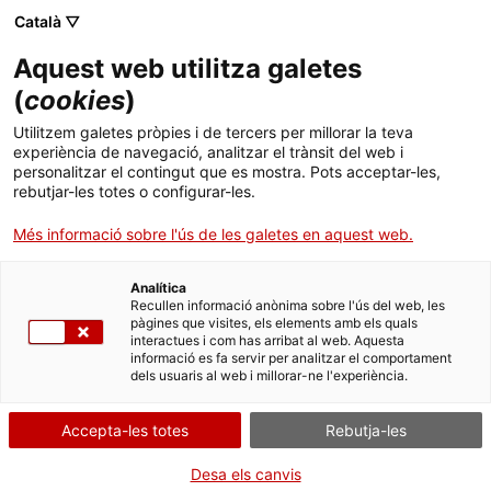
Menú
Cerc
. Obre en una nova finestra.
Català ▽
Aquest web utilitza galetes
ACCIÓ - Agència per al creixement de les empreses
ACCIÓ - Agència per al creixement de les empreses
Cercador
(
cookies
)
Inici
Anàlisi de les exportacions catalanes 2025
Utilitzem galetes pròpies i de tercers per millorar la teva
experiència de navegació, analitzar el trànsit del web i
Ajuts i serveis
personalitzar el contingut que es mostra. Pots acceptar-les,
Informes d'anàlisi econòmica
rebutjar-les totes o configurar-les.
Països
Les
exportacions catalanes
han tornat a superar
Més informació sobre l'ús de les galetes en aquest web.
Serveis d'internacionalització
Serveis d'innovació
els 100.000 milions d'euros el 2025 assolint un nou
Sectors
rècord històric gràcies al creixement de sectors
Analítica
Convocatòries d'ajuts obertes
Últimes notícies
com l’alimentació o la maquinària.
Catalunya
lidera
Recullen informació anònima sobre l'ús del web, les
Activitats
pàgines que visites, els elements amb els quals
les exportacions a Espanya, amb el 26 % del total, i
interactues i com has arribat al web. Aquesta
Properes activitats
ha demostrat capacitat per reorientar les seves
informació es fa servir per analitzar el comportament
ACCIÓ
dels usuaris al web i millorar-ne l'experiència.
vendes en mig d'un escenari global incert.
. Obre en una nova finestra.
Contacte
15/03/2026
Accepta-les totes
Rebutja-les
ca
Descarrega l'informe de les exportacions
Desa els canvis