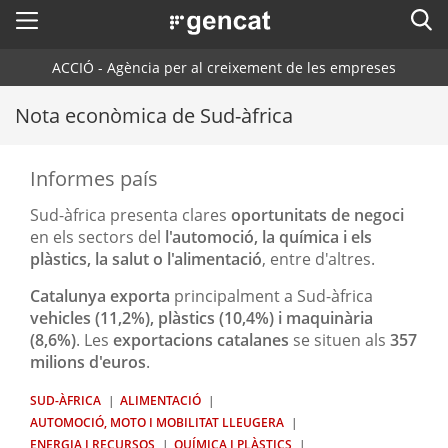
Menú
Cerc
. Obre en una nova finestra.
ACCIÓ - Agència per al creixement de les empreses
ACCIÓ - Agència per al creixement de les empreses
Cercador
Inici
Nota econòmica de Sud-àfrica
Ajuts i serveis
Informes país
Països
Sud-àfrica presenta clares
oportunitats de negoci
Serveis d'internacionalització
Serveis d'innovació
en els sectors del
l'automoció, la química i els
Sectors
plàstics, la salut o l'alimentació
, entre d'altres.
Convocatòries d'ajuts obertes
Últimes notícies
Activitats
Catalunya exporta
principalment a Sud-àfrica
vehicles (11,2%), plàstics (10,4%) i maquinària
Properes activitats
ACCIÓ
(8,6%)
. Les
exportacions catalanes
se situen als
357
milions d'euros
.
. Obre en una nova finestra.
Contacte
SUD-ÀFRICA
ALIMENTACIÓ
AUTOMOCIÓ, MOTO I MOBILITAT LLEUGERA
ca
ENERGIA I RECURSOS
QUÍMICA I PLÀSTICS