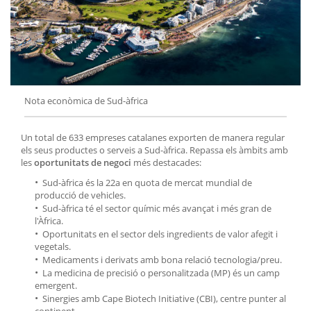
Nota econòmica de Sud-àfrica
Un total de 633 empreses catalanes exporten de manera regular
els seus productes o serveis a Sud-àfrica. Repassa els àmbits amb
les
oportunitats de negoci
més destacades:
Sud-àfrica és la 22a en quota de mercat mundial de
producció de vehicles.
Sud-àfrica té el sector químic més avançat i més gran de
l'Àfrica.
Oportunitats en el sector dels ingredients de valor afegit i
vegetals.
Medicaments i derivats amb bona relació tecnologia/preu.
La medicina de precisió o personalitzada (MP) és un camp
emergent.
Sinergies amb Cape Biotech Initiative (CBI), centre punter al
continent.