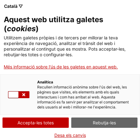
Menú
Cerc
. Obre en una nova finestra.
Català ▽
Aquest web utilitza galetes
ACCIÓ - Agència per al creixement de les empreses
ACCIÓ - Agència per al creixement de les empreses
Cercador
(
cookies
)
Inici
Les tecnologies de l’espai a Catalunya
Utilitzem galetes pròpies i de tercers per millorar la teva
experiència de navegació, analitzar el trànsit del web i
Ajuts i serveis
personalitzar el contingut que es mostra. Pots acceptar-les,
Informes tecnològics
rebutjar-les totes o configurar-les.
Països
El
sector espacial a Catalunya
ja compta amb 83
Més informació sobre l'ús de les galetes en aquest web.
Serveis d'internacionalització
Serveis d'innovació
empreses que generen un volum de negoci de 237
Sectors
milions d’euros i dedicades en àmbits de la cadena
Analítica
Convocatòries d'ajuts obertes
Últimes notícies
de valor relacionats amb la tecnologia i els
Recullen informació anònima sobre l'ús del web, les
Activitats
pàgines que visites, els elements amb els quals
components, les telecomunicacions o les activitats
interactues i com has arribat al web. Aquesta
Properes activitats
d'observació de la terra, entre d'altres. Consulta
informació es fa servir per analitzar el comportament
ACCIÓ
dels usuaris al web i millorar-ne l'experiència.
totes les dades i iniciatives de l'espai a Catalunya a
l'informe d'
ACCIÓ
!
. Obre en una nova finestra.
Contacte
Accepta-les totes
Rebutja-les
INDÚSTRIA 4.0 I TECNOLOGIES DEL FUTUR
ca
Desa els canvis
08/07/2026