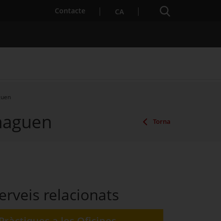
Cercador
. Obre en una nova finestra.
Contacte
CA
guen
nhaguen
es notícies
Properes activitats
Torna
erveis relacionats
Pràctiques a les Oficines