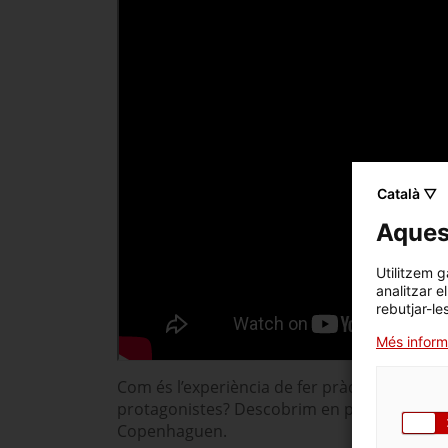
Català ▽
Aquest
Utilitzem g
analitzar e
rebutjar-le
Més inform
Com és l’experiència de fer pràctiques a les
protagonistes? Descobrim en primera persona
Copenhaguen.