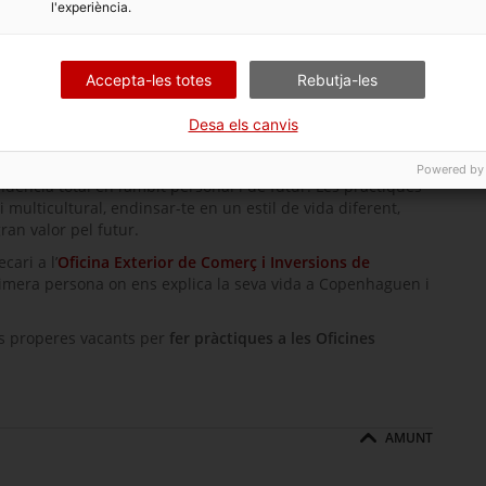
l'experiència.
Accepta-les totes
Rebutja-les
 sinònim de viure una experiència professional única. Les
t de treballar pel creixement a l’exterior de les empreses
Desa els canvis
ional de Catalunya
en termes de captació de noves
Powered by
ència total en l’àmbit personal i de futur. Les pràctiques
ulticultural, endinsar-te en un estil de vida diferent,
ran valor pel futur.
ecari a l’
Oficina Exterior de Comerç i Inversions de
mera persona on ens explica la seva vida a
Copenhaguen
i
es properes vacants per
fer pràctiques a les Oficines
AMUNT