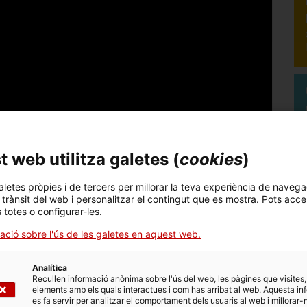
 web utilitza galetes (
cookies
)
aletes pròpies i de tercers per millorar la teva experiència de navega
l trànsit del web i personalitzar el contingut que es mostra. Pots acce
s totes o configurar-les.
ació sobre l'ús de les galetes en aquest web.
Oficines Exteriors d’ACCIÓ
? Com ho viuen els
Analítica
 l’experiència del Marcel, becari a l’oficina de
Recullen informació anònima sobre l'ús del web, les pàgines que visites,
elements amb els quals interactues i com has arribat al web. Aquesta in
es fa servir per analitzar el comportament dels usuaris al web i millorar-