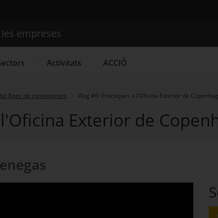
e les empreses
Cercador
Sectors
Activitats
ACCIÓ
del Banc de coneixement
Vlog #6: Pràctiques a l'Oficina Exterior de Copenha
 l'Oficina Exterior de Cope
Serveis d'innovació
Convocatòries d'ajuts obertes
Últim
Venegas
S