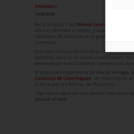
DINAMARCA
19/06/2026
Fer pràctiques a les
Oficines Exteriors d’ACCIÓ
és
Oficines ofereixen a recents graduats l’oportunita
catalanes i de participar en la
promoció internac
inversions.
Una experiència professional que té una transcend
permeten viure en un entorn completament nou i m
desenvolupar noves habilitats i perspectives de g
Et presentem l’experiència del
Marcel Venegas
, b
Catalunya de
Copenhaguen
. Un vídeo
blog
en pri
la feina que fa a l’oficina. No t’ho perdis!
T'agradaria seguir els seus passos? Descobreix l
d'ACCIÓ al món
!