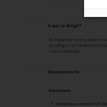
A qui va dirigit?
Els equips de recerca de les univ
tecnològics, les fundacions hospi
i seu a Catalunya.
Documentació
Documents
Estadístiques concessió IdC 20