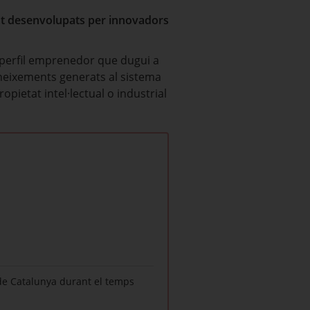
ent desenvolupats per innovadors
b perfil emprenedor que dugui a
oneixements generats al sistema
opietat intel·lectual o industrial
t de Catalunya durant el temps