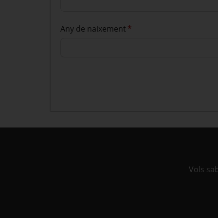
Any de naixement
*
Vols sa