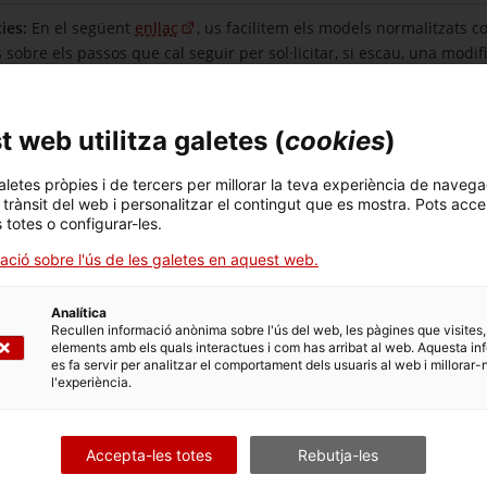
cies:
En el següent
enllaç
, us facilitem els models normalitzats
sobre els passos que cal seguir per sol·licitar, si escau, una modifi
 web utilitza galetes (
cookies
)
aletes pròpies i de tercers per millorar la teva experiència de navega
l trànsit del web i personalitzar el contingut que es mostra. Pots acce
s totes o configurar-les.
ació sobre l'ús de les galetes en aquest web.
Analítica
Recullen informació anònima sobre l'ús del web, les pàgines que visites,
rsitats
elements amb els quals interactues i com has arribat al web. Aquesta in
es fa servir per analitzar el comportament dels usuaris al web i millorar-
l'experiència.
Accepta-les totes
Rebutja-les
rsitaris i de Recerca (AGAUR)