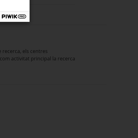
e recerca, els centres
com activitat principal la recerca