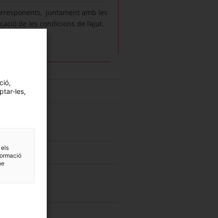
 corresponents, juntament amb les
cació de les condicions de l’ajut.
ció,
ptar-les,
 els
formació
ne