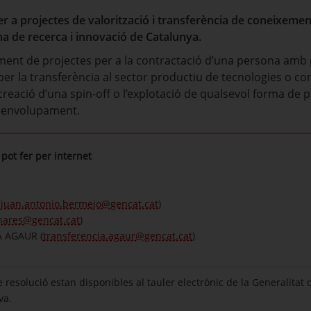
er a projectes de valorització i transferència de coneixem
ma de recerca i innovació de Catalunya.
çament de projectes per a la contractació d’una persona am
 per la transferència al sector productiu de tecnologies o c
creació d’una spin-off o l’explotació de qualsevol forma de pr
esenvolupament.
pot fer per internet
(
juan.antonio.bermejo@gencat.cat
)
linares@gencat.cat
)
A AGAUR (
transferencia.agaur@gencat.cat
)
e resolució estan disponibles al tauler electrònic de la Generalita
va.