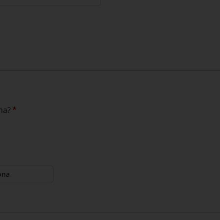
na?
*
ona