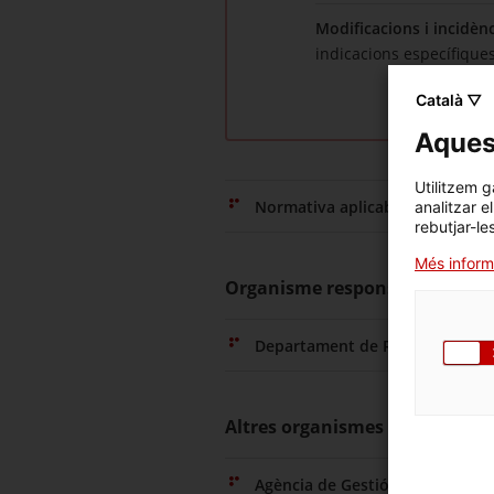
Modificacions i incidèn
indicacions específiques 
Català ▽
Aquest
Utilitzem g
Normativa aplicable
analitzar e
rebutjar-le
Més inform
Organisme responsable
Departament de Recerca i Unive
Altres organismes relacionats
Agència de Gestió d'Ajuts Unive