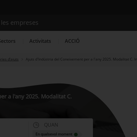
e les empreses
Cercador
Sectors
Activitats
ACCIÓ
ies d’ajuts
Ajuts d'Indústria del Coneixement per a l'any 2025. Modalitat C. 
Serveis d'innovació
Convocatòries d'ajuts obertes
Últim
er a l'any 2025. Modalitat C.
QUAN
En qualsevol moment