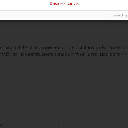
Desa els canvis
Powered by
ersitats del sistema universitari de Catalunya, els centres d
talàries i les institucions sense ànim de lucre. Han de tenir 
25