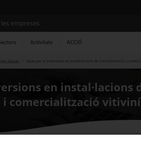
e les empreses
Cercador
Sectors
Activitats
ACCIÓ
ies d’ajuts
Ajuts per a inversions en instal·lacions de transformació i comercia
Serveis d'innovació
Convocatòries d'ajuts obertes
Últim
versions en instal·lacions 
i comercialització vitivin