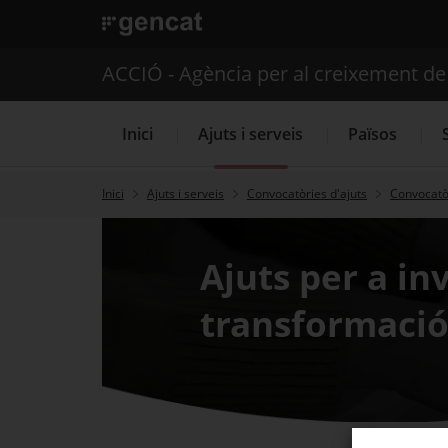
. Obre en una nova finestra.
ACCIÓ - Agència per al creixement d
Inici
Ajuts i serveis
Països
Inici
Ajuts i serveis
Convocatòries d'ajuts
Convocatòr
Serveis d'internacionalització
Ajuts per a in
transformació 