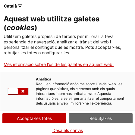
Menú
Cerc
. Obre en una nova finestra.
Català ▽
Aquest web utilitza galetes
ACCIÓ - Agència per al creixement de les empreses
ACCIÓ - Agència per al creixement de les empreses
(
cookies
)
Cercador
Inici
Corredors de reassegurances (Registre
Utilitzem galetes pròpies i de tercers per millorar la teva
administratiu de distribuïdors d’assegurances i
experiència de navegació, analitzar el trànsit del web i
reassegurances)
Ajuts i serveis
personalitzar el contingut que es mostra. Pots acceptar-les,
rebutjar-les totes o configurar-les.
Països
Modificar la inscripció
Més informació sobre l'ús de les galetes en aquest web.
Serveis d'internacionalització
Serveis d'innovació
Sectors
Analítica
Convocatòries d'ajuts obertes
Últimes notícies
Recullen informació anònima sobre l'ús del web, les
Activitats
pàgines que visites, els elements amb els quals
Per Internet
interactues i com has arribat al web. Aquesta
Properes activitats
informació es fa servir per analitzar el comportament
ACCIÓ
. Ves a Formulari sol·licitar la 
Inicia
dels usuaris al web i millorar-ne l'experiència.
. Obre en una nova finestra.
Contacte
Accepta-les totes
Rebutja-les
QUAN
En qualsevol moment
Idioma:
ca
Desa els canvis