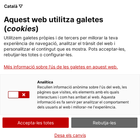
Menú
Cerc
. Obre en una nova finestra.
Català ▽
Aquest web utilitza galetes
ACCIÓ - Agència per al creixement de les empreses
ACCIÓ - Agència per al creixement de les empreses
(
cookies
)
Cercador
Inici
Corredors i corredories d'assegurances
Utilitzem galetes pròpies i de tercers per millorar la teva
(Registre administratiu de distribuïdors
experiència de navegació, analitzar el trànsit del web i
d’assegurances i reassegurances)
Ajuts i serveis
personalitzar el contingut que es mostra. Pots acceptar-les,
rebutjar-les totes o configurar-les.
Països
Inscriure's en el Registre
Més informació sobre l'ús de les galetes en aquest web.
Serveis d'internacionalització
Serveis d'innovació
Sectors
Analítica
Convocatòries d'ajuts obertes
Últimes notícies
Recullen informació anònima sobre l'ús del web, les
Activitats
pàgines que visites, els elements amb els quals
Per Internet
interactues i com has arribat al web. Aquesta
Properes activitats
informació es fa servir per analitzar el comportament
ACCIÓ
. Ves a Formulari sol·licitar la i
Inicia
dels usuaris al web i millorar-ne l'experiència.
. Obre en una nova finestra.
Contacte
Accepta-les totes
Rebutja-les
QUAN
En qualsevol moment
Idioma:
ca
Desa els canvis