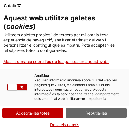
Menú
Cerc
. Obre en una nova finestra.
Català ▽
Aquest web utilitza galetes
ACCIÓ - Agència per al creixement de les empreses
ACCIÓ - Agència per al creixement de les empreses
(
cookies
)
Cercador
Inici
Reducció temporal i provisional del
Utilitzem galetes pròpies i de tercers per millorar la teva
percentatge d'aportació econòmica dels
experiència de navegació, analitzar el trànsit del web i
medicaments en cas de situació de
Ajuts i serveis
personalitzar el contingut que es mostra. Pots acceptar-les,
vulnerabilitat social o econòmica
rebutjar-les totes o configurar-les.
Països
Més informació sobre l'ús de les galetes en aquest web.
Sol·licitar el
Serveis d'internacionalització
Serveis d'innovació
Sectors
reconeixement
Analítica
Convocatòries d'ajuts obertes
Últimes notícies
Recullen informació anònima sobre l'ús del web, les
Activitats
pàgines que visites, els elements amb els quals
interactues i com has arribat al web. Aquesta
Properes activitats
informació es fa servir per analitzar el comportament
ACCIÓ
dels usuaris al web i millorar-ne l'experiència.
Per Internet
Presencialment
. Obre en una nova finestra.
Contacte
. Ves a Guia de centres sanitaris. CatSalut
Accepta-les totes
Rebutja-les
Inicia
Consulta on
Idioma:
ca
Desa els canvis
QUAN