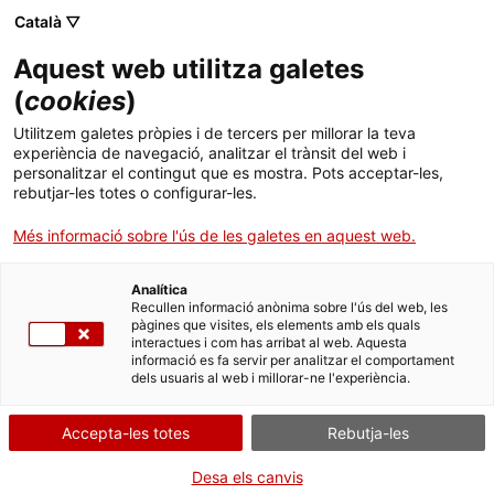
Menú
Cerc
. Obre en una nova finestra.
Català ▽
Aquest web utilitza galetes
ACCIÓ - Agència per al creixement de les empreses
ACCIÓ - Agència per al creixement de les empreses
(
cookies
)
Cercador
Inici
Autorització per a uniformitats i mitjans de
Utilitzem galetes pròpies i de tercers per millorar la teva
defensa complementaris o substitutius per a
experiència de navegació, analitzar el trànsit del web i
empreses de seguretat
Ajuts i serveis
personalitzar el contingut que es mostra. Pots acceptar-les,
rebutjar-les totes o configurar-les.
Països
Sol·licitar l’autorització
Més informació sobre l'ús de les galetes en aquest web.
Serveis d'internacionalització
Serveis d'innovació
Sectors
Analítica
Convocatòries d'ajuts obertes
Últimes notícies
Recullen informació anònima sobre l'ús del web, les
Activitats
pàgines que visites, els elements amb els quals
Per Internet
interactues i com has arribat al web. Aquesta
Properes activitats
informació es fa servir per analitzar el comportament
ACCIÓ
. Ves a Sol·licitud d’autoritza
Inicia
dels usuaris al web i millorar-ne l'experiència.
. Obre en una nova finestra.
Contacte
Accepta-les totes
Rebutja-les
QUAN
En qualsevol moment
Idioma:
ca
Desa els canvis