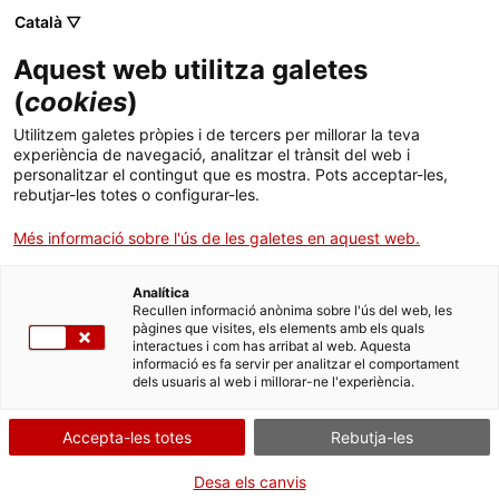
Menú
Cerc
. Obre en una nova finestra.
Català ▽
Aquest web utilitza galetes
ACCIÓ - Agència per al creixement de les empreses
ACCIÓ - Agència per al creixement de les empreses
(
cookies
)
Cercador
Inici
Utilitzem galetes pròpies i de tercers per millorar la teva
Subvencions Next Generation per a
experiència de navegació, analitzar el trànsit del web i
Ajuts i serveis
la rehabilitació
personalitzar el contingut que es mostra. Pots acceptar-les,
rebutjar-les totes o configurar-les.
Països
Més informació sobre l'ús de les galetes en aquest web.
Serveis d'internacionalització
Serveis d'innovació
Sectors
Què necessites fer?
Analítica
Convocatòries d'ajuts obertes
Últimes notícies
Recullen informació anònima sobre l'ús del web, les
Activitats
pàgines que visites, els elements amb els quals
Consulta a continuació totes les opcions
interactues i com has arribat al web. Aquesta
Properes activitats
informació es fa servir per analitzar el comportament
vinculades a aquest tràmit. Selecciona la que
ACCIÓ
dels usuaris al web i millorar-ne l'experiència.
correspongui amb el teu cas i podràs
accedir a tota la informació i condicions de
. Obre en una nova finestra.
Contacte
Accepta-les totes
Rebutja-les
tramitació.
Idioma:
ca
Desa els canvis