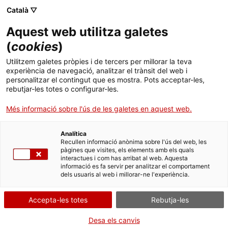
Menú
Cerc
. Obre en una nova finestra.
Català ▽
Aquest web utilitza galetes
ACCIÓ - Agència per al creixement de les empreses
ACCIÓ - Agència per al creixement de les empreses
(
cookies
)
Cercador
Inici
Utilitzem galetes pròpies i de tercers per millorar la teva
Cursos de català a Madrid
experiència de navegació, analitzar el trànsit del web i
Ajuts i serveis
personalitzar el contingut que es mostra. Pots acceptar-les,
rebutjar-les totes o configurar-les.
Països
Més informació sobre l'ús de les galetes en aquest web.
Serveis d'internacionalització
Serveis d'innovació
Què necessites fer?
Sectors
Analítica
Convocatòries d'ajuts obertes
Últimes notícies
Consulta a continuació totes les opcions
Recullen informació anònima sobre l'ús del web, les
Activitats
pàgines que visites, els elements amb els quals
vinculades a aquest tràmit. Selecciona la que
interactues i com has arribat al web. Aquesta
Properes activitats
correspongui amb el teu cas i podràs
informació es fa servir per analitzar el comportament
ACCIÓ
dels usuaris al web i millorar-ne l'experiència.
accedir a tota la informació i condicions de
tramitació.
. Obre en una nova finestra.
Contacte
Accepta-les totes
Rebutja-les
Idioma:
ca
Desa els canvis