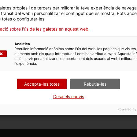
aletes pròpies i de tercers per millorar la teva experiència de navega
l trànsit del web i personalitzar el contingut que es mostra. Pots acce
s totes o configurar-les.
 opcions vinculades a aquest tràmit. Selecciona la que corr
dicions de tramitació.
ació sobre l'ús de les galetes en aquest web.
Analítica
Recullen informació anònima sobre l'ús del web, les pàgines que visites,
elements amb els quals interactues i com has arribat al web. Aquesta in
es fa servir per analitzar el comportament dels usuaris al web i millorar-
l'experiència.
Accepta-les totes
Rebutja-les
Desa els canvis
Powered by