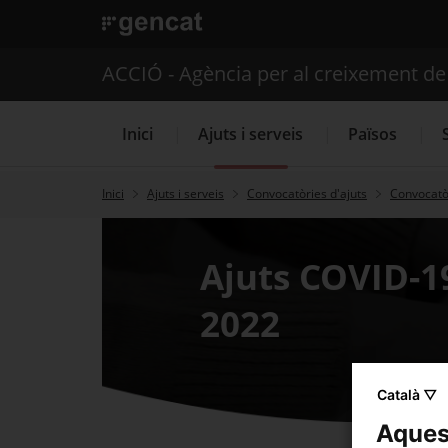
. Obre en una nova finestra.
ACCIÓ - Agència per al creixement d
Inici
Ajuts i serveis
Països
Inici
Ajuts i serveis
Convocatòries d'ajuts
Convocatòr
Serveis d'internacionalització
Ajuts COVID-19
2022
Català ▽
Aquest