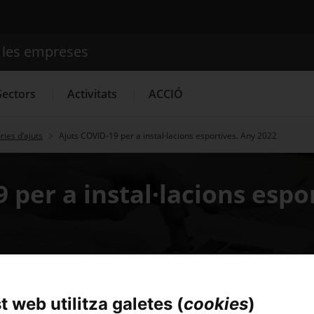
e les empreses
Cercador
Sectors
Activitats
ACCIÓ
ies d’ajuts
Ajuts COVID-19 per a instal·lacions esportives. Any 2022
Serveis d'innovació
Convocatòries d'ajuts obertes
Últim
 per a instal·lacions espo
 web utilitza galetes (
cookies
)