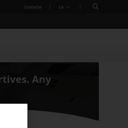
Cercador
. Obre en una nova finestra.
Contacte
CA
es notícies
Properes activitats
rtives. Any