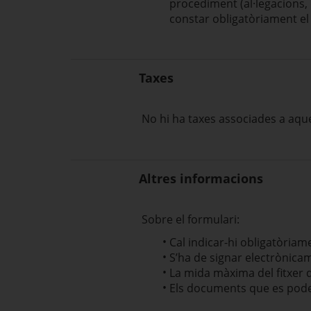
procediment (al·legacions, d
constar obligatòriament e
Taxes
No hi ha taxes associades a aque
Altres informacions
Sobre el formulari:
Cal indicar-hi obligatòria
S’ha de signar electrònica
La mida màxima del fitxer d
Els documents que es poden