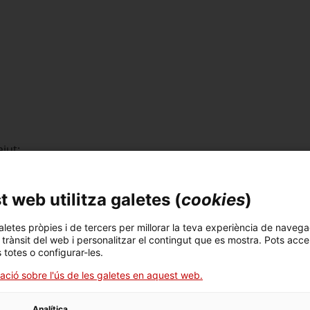
jut:
tals i les seves agrupacions o associacions.
sector agroalimentari i forestal i les seves agrupacions o a
 web utilitza galetes (
cookies
)
restals i les seves associacions o federacions.
 seus gremis.
aletes pròpies i de tercers per millorar la teva experiència de navega
l desenvolupament local (GAL) de LEADER.
l trànsit del web i personalitzar el contingut que es mostra. Pots acce
b el sector agroalimentari i forestal.
s totes o configurar-les.
ació sobre l'ús de les galetes en aquest web.
Analítica