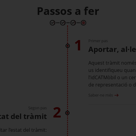
Passos a fer
1
Primer pas
Aportar, al·le
Aquest tràmit només 
us identifiqueu quan
l’idCATMòbil o un cert
de representació o d
Saber-ne més
2
Segon pas
tat del tràmit
ar l’estat del tràmit: