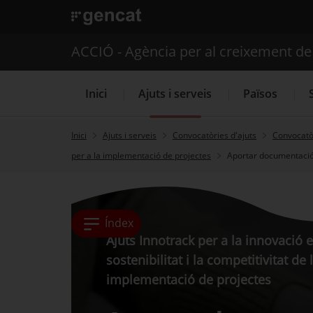
. Obre en una nova finestra.
ACCIÓ - Agència per al creixement d
Inici
Ajuts i serveis
Països
Inici
Ajuts i serveis
Convocatòries d'ajuts
Convocatòr
per a la implementació de projectes
Aportar documentació, 
Serveis d'internacionalització
Índex
Ajuts Innotrack per a la innovació en
sostenibilitat i la competitivitat d
implementació de projectes