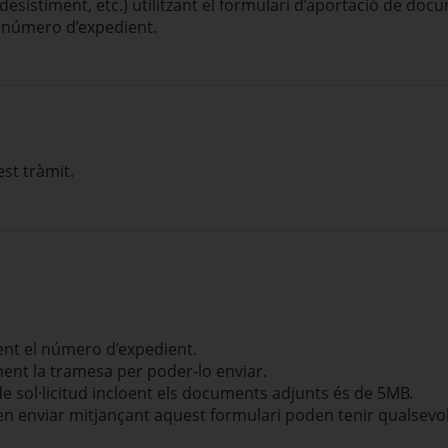
esistiment, etc.) utilitzant el formulari d’aportació de docu
l número d’expedient.
st tràmit.
ment el número d’expedient.
ment la tramesa per poder-lo enviar.
e sol·licitud incloent els documents adjunts és de 5MB.
 enviar mitjançant aquest formulari poden tenir qualsevol