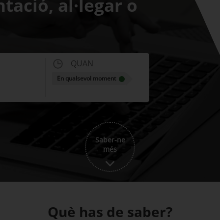
ació, al·legar o
QUAN
En qualsevol moment
Saber-ne
més
Què has de saber?