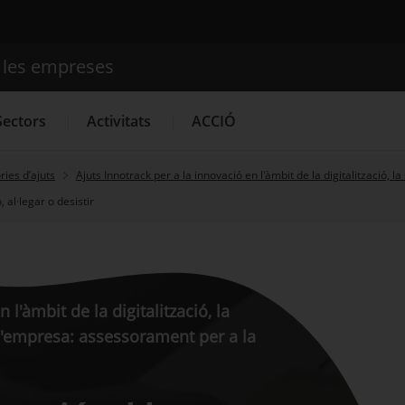
e les empreses
Cercador
Sectors
Activitats
ACCIÓ
ies d’ajuts
Ajuts Innotrack per a la innovació en l'àmbit de la digitalització, l
al·legar o desistir
Serveis d'innovació
Convocatòries d'ajuts obertes
Últim
 l'àmbit de la digitalització, la
e l'empresa: assessorament per a la