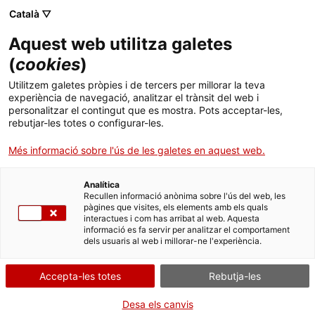
Menú
Cerc
. Obre en una nova finestra.
Català ▽
Aquest web utilitza galetes
ACCIÓ - Agència per al creixement de les empreses
ACCIÓ - Agència per al creixement de les empreses
(
cookies
)
Cercador
Inici
Ajuts per a projectes, activitats i
Utilitzem galetes pròpies i de tercers per millorar la teva
esdeveniments pel desenvolupament de la
experiència de navegació, analitzar el trànsit del web i
tecnologia de cadena de blocs (blockchain)
Ajuts i serveis
personalitzar el contingut que es mostra. Pots acceptar-les,
rebutjar-les totes o configurar-les.
Països
Sol·licitar la subvenció
Més informació sobre l'ús de les galetes en aquest web.
Serveis d'internacionalització
Serveis d'innovació
Sectors
Analítica
Convocatòries d'ajuts obertes
Últimes notícies
Recullen informació anònima sobre l'ús del web, les
Activitats
pàgines que visites, els elements amb els quals
Per Internet
interactues i com has arribat al web. Aquesta
Properes activitats
informació es fa servir per analitzar el comportament
ACCIÓ
. Ves a Accedir al formulari
Inicia
dels usuaris al web i millorar-ne l'experiència.
. Obre en una nova finestra.
Contacte
Accepta-les totes
Rebutja-les
QUAN
Fora de termini
Idioma:
ca
Desa els canvis