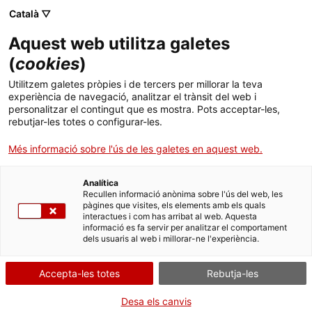
Menú
Cerc
. Obre en una nova finestra.
Català ▽
Aquest web utilitza galetes
ACCIÓ - Agència per al creixement de les empreses
ACCIÓ - Agència per al creixement de les empreses
(
cookies
)
Cercador
Inici
Utilitzem galetes pròpies i de tercers per millorar la teva
Subvencions per a la Xarxa
experiència de navegació, analitzar el trànsit del web i
Ajuts i serveis
d'ateneus cooperatius
personalitzar el contingut que es mostra. Pots acceptar-les,
rebutjar-les totes o configurar-les.
Països
Més informació sobre l'ús de les galetes en aquest web.
Serveis d'internacionalització
Serveis d'innovació
Sectors
Què necessites fer?
Analítica
Convocatòries d'ajuts obertes
Últimes notícies
Recullen informació anònima sobre l'ús del web, les
Activitats
pàgines que visites, els elements amb els quals
Consulta a continuació totes les opcions
interactues i com has arribat al web. Aquesta
Properes activitats
informació es fa servir per analitzar el comportament
vinculades a aquest tràmit. Selecciona la que
ACCIÓ
dels usuaris al web i millorar-ne l'experiència.
correspongui amb el teu cas i podràs
accedir a tota la informació i condicions de
. Obre en una nova finestra.
Contacte
Accepta-les totes
Rebutja-les
tramitació.
Idioma:
ca
Desa els canvis