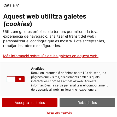
Menú
Cerc
. Obre en una nova finestra.
Català ▽
Aquest web utilitza galetes
ACCIÓ - Agència per al creixement de les empreses
ACCIÓ - Agència per al creixement de les empreses
(
cookies
)
Cercador
Inici
Accés a la categoria d'agent del Cos Agents
Utilitzem galetes pròpies i de tercers per millorar la teva
Rurals. Convocatòria DGAR/01/2024
experiència de navegació, analitzar el trànsit del web i
Ajuts i serveis
personalitzar el contingut que es mostra. Pots acceptar-les,
rebutjar-les totes o configurar-les.
Sol·licitar la participació
Països
Més informació sobre l'ús de les galetes en aquest web.
Serveis d'internacionalització
Serveis d'innovació
Sectors
Analítica
Convocatòries d'ajuts obertes
Últimes notícies
Recullen informació anònima sobre l'ús del web, les
Per Internet
Activitats
pàgines que visites, els elements amb els quals
interactues i com has arribat al web. Aquesta
Properes activitats
. Ves a Sol·licitud de particip
Inicia
informació es fa servir per analitzar el comportament
ACCIÓ
dels usuaris al web i millorar-ne l'experiència.
QUAN
. Obre en una nova finestra.
Contacte
Accepta-les totes
Rebutja-les
Fora de termini
ca
Desa els canvis
Del 19/12/2024 al 21/01/2025