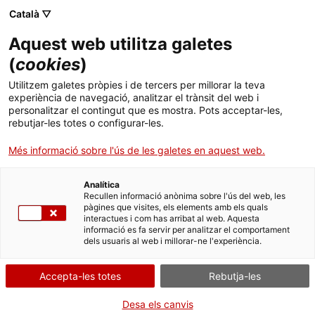
Menú
Cerc
. Obre en una nova finestra.
Català ▽
Aquest web utilitza galetes
ACCIÓ - Agència per al creixement de les empreses
ACCIÓ - Agència per al creixement de les empreses
(
cookies
)
Cercador
Inici
Utilitzem galetes pròpies i de tercers per millorar la teva
Ajuts i beques per a persones
experiència de navegació, analitzar el trànsit del web i
Ajuts i serveis
desocupades que fan formació per
personalitzar el contingut que es mostra. Pots acceptar-les,
rebutjar-les totes o configurar-les.
a l'ocupació del Consorci per a la
Països
Formació Contínua de Catalunya
Més informació sobre l'ús de les galetes en aquest web.
Serveis d'internacionalització
Serveis d'innovació
Sectors
Analítica
Convocatòries d'ajuts obertes
Últimes notícies
Recullen informació anònima sobre l'ús del web, les
Activitats
pàgines que visites, els elements amb els quals
interactues i com has arribat al web. Aquesta
Què necessites fer?
Properes activitats
informació es fa servir per analitzar el comportament
ACCIÓ
dels usuaris al web i millorar-ne l'experiència.
Consulta a continuació totes les opcions
. Obre en una nova finestra.
Contacte
vinculades a aquest tràmit. Selecciona la que
Accepta-les totes
Rebutja-les
correspongui amb el teu cas i podràs
Idioma:
ca
accedir a tota la informació i condicions de
Desa els canvis