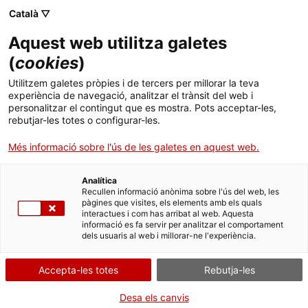
Menú
Cerc
. Obre en una nova finestra.
Català ▽
Aquest web utilitza galetes
ACCIÓ - Agència per al creixement de les empreses
ACCIÓ - Agència per al creixement de les empreses
(
cookies
)
Cercador
Inici
Utilitzem galetes pròpies i de tercers per millorar la teva
Pla MOVES III 2025 a Catalunya.
experiència de navegació, analitzar el trànsit del web i
Ajuts i serveis
Incentius a la mobilitat eficient i
personalitzar el contingut que es mostra. Pots acceptar-les,
rebutjar-les totes o configurar-les.
sostenible
Països
Més informació sobre l'ús de les galetes en aquest web.
Serveis d'internacionalització
Serveis d'innovació
Sectors
Analítica
Convocatòries d'ajuts obertes
Últimes notícies
Recullen informació anònima sobre l'ús del web, les
Activitats
Què necessites fer?
pàgines que visites, els elements amb els quals
interactues i com has arribat al web. Aquesta
Properes activitats
informació es fa servir per analitzar el comportament
Consulta a continuació totes les opcions
ACCIÓ
dels usuaris al web i millorar-ne l'experiència.
vinculades a aquest tràmit. Selecciona la que
. Obre en una nova finestra.
Contacte
correspongui amb el teu cas i podràs
Accepta-les totes
Rebutja-les
accedir a tota la informació i condicions de
tramitació.
Idioma:
ca
Desa els canvis