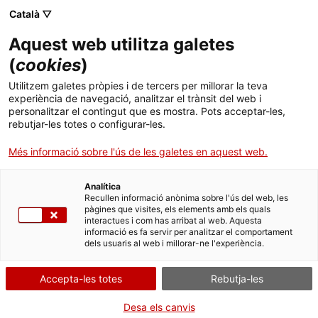
Menú
Cerc
. Obre en una nova finestra.
Català ▽
Aquest web utilitza galetes
ACCIÓ - Agència per al creixement de les empreses
ACCIÓ - Agència per al creixement de les empreses
(
cookies
)
Cercador
Inici
Utilitzem galetes pròpies i de tercers per millorar la teva
Subvencions a les empreses
experiència de navegació, analitzar el trànsit del web i
Ajuts i serveis
d'inserció per a la realització
personalitzar el contingut que es mostra. Pots acceptar-les,
rebutjar-les totes o configurar-les.
d'accions per a la millora de
Països
l'ocupació i la inserció laboral dels
Més informació sobre l'ús de les galetes en aquest web.
Serveis d'internacionalització
Serveis d'innovació
col·lectius en risc o situació
Sectors
d'exclusió social (Ordre
Analítica
Convocatòries d'ajuts obertes
Últimes notícies
Recullen informació anònima sobre l'ús del web, les
EMT/126/2025)
Activitats
pàgines que visites, els elements amb els quals
interactues i com has arribat al web. Aquesta
Properes activitats
informació es fa servir per analitzar el comportament
ACCIÓ
dels usuaris al web i millorar-ne l'experiència.
. Obre en una nova finestra.
Contacte
Accepta-les totes
Rebutja-les
Què necessites fer?
Idioma:
ca
Desa els canvis
Consulta a continuació totes les opcions