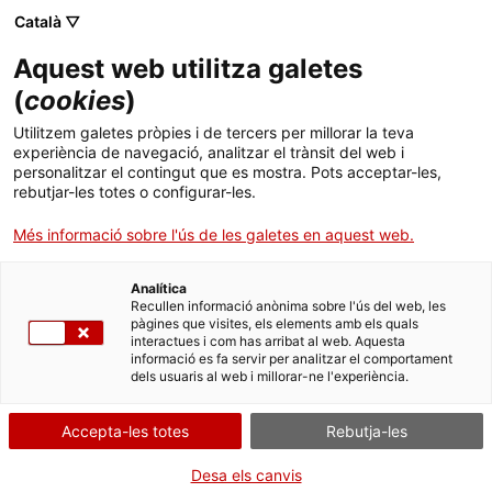
Menú
Cerc
. Obre en una nova finestra.
Català ▽
Aquest web utilitza galetes
ACCIÓ - Agència per al creixement de les empreses
ACCIÓ - Agència per al creixement de les empreses
(
cookies
)
Cercador
Inici
Plans d'autoprotecció: 4. Designar responsable
Utilitzem galetes pròpies i de tercers per millorar la teva
tècnic, cap de l'emergència, nou titular i
experiència de navegació, analitzar el trànsit del web i
representant del titular
Ajuts i serveis
personalitzar el contingut que es mostra. Pots acceptar-les,
rebutjar-les totes o configurar-les.
Països
Renunciar a la
Més informació sobre l'ús de les galetes en aquest web.
titularitat/representació
Serveis d'internacionalització
Serveis d'innovació
Sectors
del titular
Analítica
Convocatòries d'ajuts obertes
Últimes notícies
Recullen informació anònima sobre l'ús del web, les
Activitats
pàgines que visites, els elements amb els quals
interactues i com has arribat al web. Aquesta
Properes activitats
informació es fa servir per analitzar el comportament
ACCIÓ
dels usuaris al web i millorar-ne l'experiència.
Per Internet
. Obre en una nova finestra.
Contacte
Accepta-les totes
Rebutja-les
. Ves a Renunciar a la titularita
Inicia
Idioma:
ca
Desa els canvis