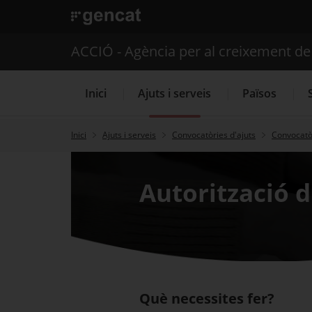
. Obre en una nova finestra.
ACCIÓ - Agència per al creixement d
Inici
Ajuts i serveis
Països
Inici
Ajuts i serveis
Convocatòries d'ajuts
Convocatòr
Serveis d'internacionalització
Autorització 
Què necessites fer?