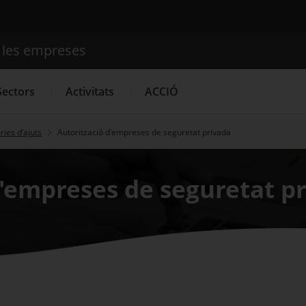
e les empreses
Cercador
Sectors
Activitats
ACCIÓ
ies d’ajuts
Autorització d'empreses de seguretat privada
Serveis d'innovació
Convocatòries d'ajuts obertes
Últim
d'empreses de seguretat p