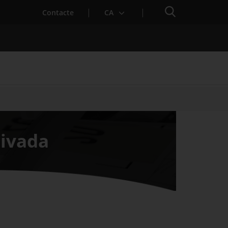
Cercador
. Obre en una nova finestra.
Contacte
CA
es notícies
Properes activitats
rivada