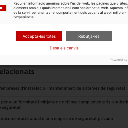
Recullen informació anònima sobre l'ús del web, les pàgines que visites,
elements amb els quals interactues i com has arribat al web. Aquesta in
es fa servir per analitzar el comportament dels usuaris al web i millorar-
l'experiència.
Accepta-les totes
Rebutja-les
Desa els canvis
Powered by
elacionats
'empreses d'instal·lació i manteniment de sistemes de seguretat
 per a uniformitats i mitjans de defensa complementaris o substi
 seguretat
a documentació anual d’una empresa de seguretat privada