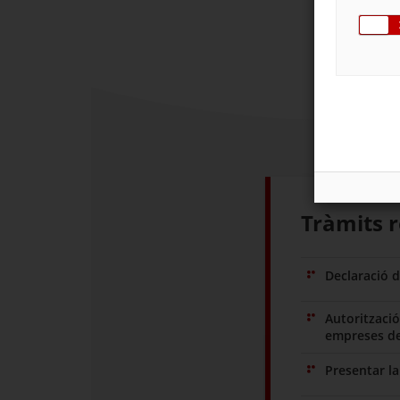
Tràmits r
Declaració d
Autorització
empreses de
Presentar l