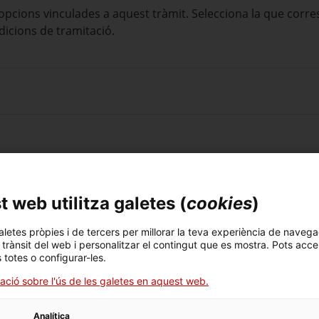
 opcions vinculades a aquest tràmit. Selecciona la que corr
dicions de tramitació.
 web utilitza galetes (
cookies
)
ió o la baixa d’una delegació
aletes pròpies i de tercers per millorar la teva experiència de navega
l trànsit del web i personalitzar el contingut que es mostra. Pots acce
s totes o configurar-les.
ació sobre l'ús de les galetes en aquest web.
Analítica