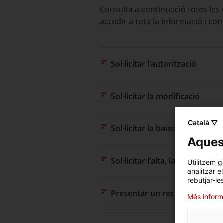
Consulta a continuació totes les
accedir a tota la informació i con
Sol·licitar l'autorització
Sol·licitar la modificació
Català ▽
Sol·licitar la baixa
Aquest
Sol·licitar l'alta, la modificac
Utilitzem g
analitzar e
rebutjar-le
Presentar un recurs
Més inform