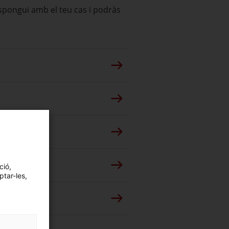
espongui amb el teu cas i podràs
ció,
ptar-les,