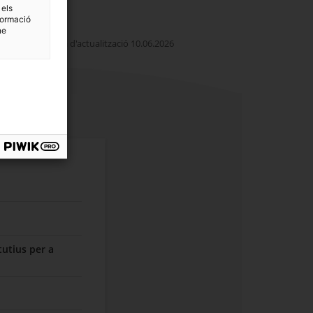
 els
formació
ne
Data d'actualització 10.06.2026
tutius per a