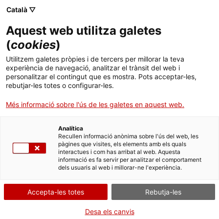
Menú
Cerc
. Obre en una nova finestra.
Català ▽
Aquest web utilitza galetes
ACCIÓ - Agència per al creixement de les empreses
ACCIÓ - Agència per al creixement de les empreses
(
cookies
)
Cercador
Inici
Autorització d'empreses de seguretat privada
Utilitzem galetes pròpies i de tercers per millorar la teva
experiència de navegació, analitzar el trànsit del web i
Ajuts i serveis
Presentar un recurs
personalitzar el contingut que es mostra. Pots acceptar-les,
rebutjar-les totes o configurar-les.
Països
Més informació sobre l'ús de les galetes en aquest web.
Serveis d'internacionalització
Serveis d'innovació
Sectors
Per Internet
Analítica
Convocatòries d'ajuts obertes
Últimes notícies
Recullen informació anònima sobre l'ús del web, les
Activitats
pàgines que visites, els elements amb els quals
. Ves a Recurs administratiu c
Inicia
interactues i com has arribat al web. Aquesta
Properes activitats
informació es fa servir per analitzar el comportament
ACCIÓ
dels usuaris al web i millorar-ne l'experiència.
QUAN
. Obre en una nova finestra.
Contacte
En qualsevol moment
Accepta-les totes
Rebutja-les
Idioma:
ca
Desa els canvis