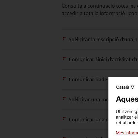
Consulta a continuació totes les
accedir a tota la informació i con
Sol·licitar la inscripció d’un
Comunicar l’inici d’activitat 
Comunicar dades d’una nova 
Català ▽
Aquest
Sol·licitar una modificació d
Utilitzem g
analitzar e
Comunicar una modificació de
rebutjar-le
Més inform