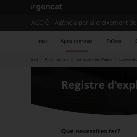
. Obre en una nova finestra.
ACCIÓ - Agència per al creixement d
Inici
Ajuts i serveis
Països
Inici
Ajuts i serveis
Convocatòries d'ajuts
Convocatòr
Serveis d'internacionalització
Registre d'ex
Què necessites fer?