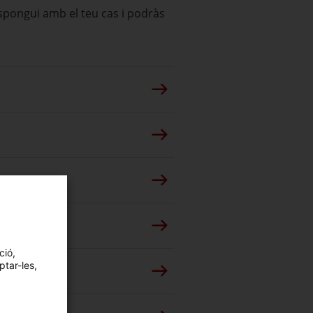
espongui amb el teu cas i podràs
ció,
ptar-les,