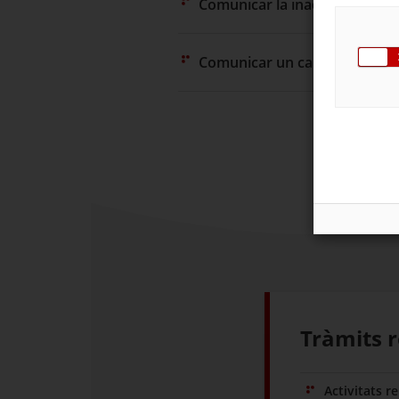
Comunicar la inactivitat/baixa
Comunicar un canvi de titulari
Tràmits r
Activitats r