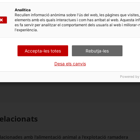
 al Registre
Analítica
Recullen informació anònima sobre l'ús del web, les pàgines que visites,
elements amb els quals interactues i com has arribat al web. Aquesta in
tat i/o propietat de l'explotació
es fa servir per analitzar el comportament dels usuaris al web i millorar-
l'experiència.
Accepta-les totes
Rebutja-les
Desa els canvis
Powered by
elacionats
elacionades amb l'alimentació animal a l'explotació ramadera