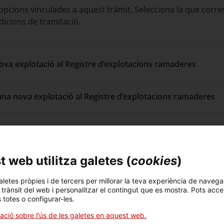
 opcions vinculades a aquest tràmit. Selecciona la que corr
dicions de tramitació.
a nova explotació al Registre d’explotacions ramaderes
d’una nova explotació al Registre d’explotacions ramaderes
explotació d’autoconsum
 web utilitza galetes (
cookies
)
e dades al Registre d’explotacions ramaderes
aletes pròpies i de tercers per millorar la teva experiència de navega
l trànsit del web i personalitzar el contingut que es mostra. Pots acce
 dades al Registre d’explotacions ramaderes
s totes o configurar-les.
ació sobre l'ús de les galetes en aquest web.