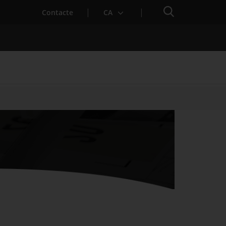
Cercador
. Obre en una nova finestra.
Contacte
CA
es notícies
Properes activitats