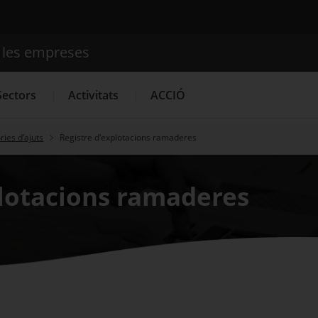
e les empreses
Cercador
Sectors
Activitats
ACCIÓ
ies d’ajuts
Registre d'explotacions ramaderes
Serveis d'innovació
Convocatòries d'ajuts obertes
Últim
plotacions ramaderes