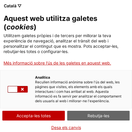
Menú
Cerc
. Obre en una nova finestra.
Català ▽
Aquest web utilitza galetes
ACCIÓ - Agència per al creixement de les empreses
ACCIÓ - Agència per al creixement de les empreses
(
cookies
)
Cercador
Inici
Registre d'un nucli zoològic
Utilitzem galetes pròpies i de tercers per millorar la teva
experiència de navegació, analitzar el trànsit del web i
Ajuts i serveis
Inscriure's en el Registre
personalitzar el contingut que es mostra. Pots acceptar-les,
rebutjar-les totes o configurar-les.
Països
Més informació sobre l'ús de les galetes en aquest web.
Serveis d'internacionalització
Serveis d'innovació
Sectors
Per Internet
Presencialment
Analítica
Convocatòries d'ajuts obertes
Últimes notícies
Recullen informació anònima sobre l'ús del web, les
Activitats
pàgines que visites, els elements amb els quals
Inicia
Consulta on
interactues i com has arribat al web. Aquesta
Properes activitats
informació es fa servir per analitzar el comportament
ACCIÓ
dels usuaris al web i millorar-ne l'experiència.
Informa't sobre altres formes de tramitar
. Obre en una nova finestra.
Contacte
Accepta-les totes
Rebutja-les
QUAN
Idioma:
ca
Desa els canvis
En qualsevol moment