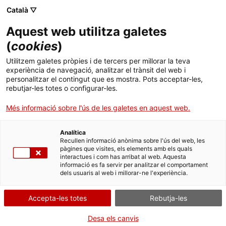
Menú
Cerc
. Obre en una nova finestra.
Català ▽
Aquest web utilitza galetes
ACCIÓ - Agència per al creixement de les empreses
ACCIÓ - Agència per al creixement de les empreses
(
cookies
)
Cercador
Inici
Utilitzem galetes pròpies i de tercers per millorar la teva
Agent d'assegurances vinculat
experiència de navegació, analitzar el trànsit del web i
Ajuts i serveis
(Registre administratiu de
personalitzar el contingut que es mostra. Pots acceptar-les,
rebutjar-les totes o configurar-les.
distribuïdors d’assegurances i
Països
reassegurances)
Més informació sobre l'ús de les galetes en aquest web.
Serveis d'internacionalització
Serveis d'innovació
Sectors
Analítica
Convocatòries d'ajuts obertes
Últimes notícies
Recullen informació anònima sobre l'ús del web, les
Activitats
pàgines que visites, els elements amb els quals
interactues i com has arribat al web. Aquesta
Què necessites fer?
Properes activitats
informació es fa servir per analitzar el comportament
ACCIÓ
dels usuaris al web i millorar-ne l'experiència.
Consulta a continuació totes les opcions
. Obre en una nova finestra.
Contacte
vinculades a aquest tràmit. Selecciona la que
Accepta-les totes
Rebutja-les
correspongui amb el teu cas i podràs
Idioma:
ca
accedir a tota la informació i condicions de
Desa els canvis