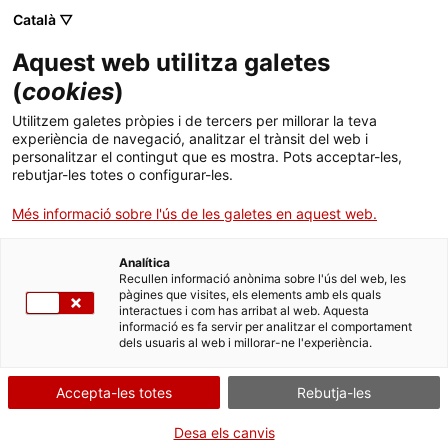
Menú
Cerc
. Obre en una nova finestra.
Català ▽
Aquest web utilitza galetes
ACCIÓ - Agència per al creixement de les empreses
ACCIÓ - Agència per al creixement de les empreses
(
cookies
)
Cercador
Inici
Comunicació periòdica de les dades sobre el
Utilitzem galetes pròpies i de tercers per millorar la teva
comerç del coure i del ferro
experiència de navegació, analitzar el trànsit del web i
Ajuts i serveis
personalitzar el contingut que es mostra. Pots acceptar-les,
rebutjar-les totes o configurar-les.
Comunicar les dades
Països
Més informació sobre l'ús de les galetes en aquest web.
Serveis d'internacionalització
Serveis d'innovació
Sectors
Analítica
Convocatòries d'ajuts obertes
Últimes notícies
Recullen informació anònima sobre l'ús del web, les
Per Internet
Activitats
pàgines que visites, els elements amb els quals
interactues i com has arribat al web. Aquesta
Properes activitats
. Ves a Comunicació periòdica d
Inicia
informació es fa servir per analitzar el comportament
ACCIÓ
dels usuaris al web i millorar-ne l'experiència.
QUAN
. Obre en una nova finestra.
Contacte
Accepta-les totes
Rebutja-les
En qualsevol moment
Idioma:
ca
Desa els canvis