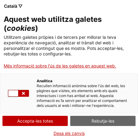
Menú
Cerc
. Obre en una nova finestra.
Català ▽
Aquest web utilitza galetes
ACCIÓ - Agència per al creixement de les empreses
ACCIÓ - Agència per al creixement de les empreses
(
cookies
)
Cercador
Inici
Acreditació de centres d'atenció hospitalària
Utilitzem galetes pròpies i de tercers per millorar la teva
aguda
experiència de navegació, analitzar el trànsit del web i
Ajuts i serveis
personalitzar el contingut que es mostra. Pots acceptar-les,
rebutjar-les totes o configurar-les.
Sol·licitud de l'acreditació
Països
Més informació sobre l'ús de les galetes en aquest web.
Serveis d'internacionalització
Serveis d'innovació
Sectors
Analítica
Convocatòries d'ajuts obertes
Últimes notícies
Recullen informació anònima sobre l'ús del web, les
Per Internet
Activitats
pàgines que visites, els elements amb els quals
interactues i com has arribat al web. Aquesta
Properes activitats
. Ves a Sol·licitar l'acreditació
Inicia
informació es fa servir per analitzar el comportament
ACCIÓ
dels usuaris al web i millorar-ne l'experiència.
QUAN
. Obre en una nova finestra.
Contacte
Accepta-les totes
Rebutja-les
Fora de termini
Idioma:
ca
Desa els canvis
De l'01/10/2023 al 31/12/2023