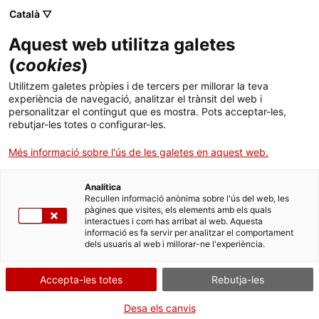
Menú
Cerc
. Obre en una nova finestra.
Català ▽
Aquest web utilitza galetes
ACCIÓ - Agència per al creixement de les empreses
ACCIÓ - Agència per al creixement de les empreses
(
cookies
)
Cercador
Inici
Activitat Minera. Autorització d'explotació de
Utilitzem galetes pròpies i de tercers per millorar la teva
recursos miners de la secció A
experiència de navegació, analitzar el trànsit del web i
Ajuts i serveis
personalitzar el contingut que es mostra. Pots acceptar-les,
rebutjar-les totes o configurar-les.
Modificar el Programa de
Països
Restauració
Més informació sobre l'ús de les galetes en aquest web.
Serveis d'internacionalització
Serveis d'innovació
Sectors
Analítica
Convocatòries d'ajuts obertes
Últimes notícies
Recullen informació anònima sobre l'ús del web, les
Activitats
pàgines que visites, els elements amb els quals
Per Internet
interactues i com has arribat al web. Aquesta
Properes activitats
informació es fa servir per analitzar el comportament
ACCIÓ
dels usuaris al web i millorar-ne l'experiència.
. Ves a Accedir al formulari
Inicia
. Obre en una nova finestra.
Contacte
Accepta-les totes
Rebutja-les
QUAN
Idioma:
ca
Desa els canvis
En qualsevol moment