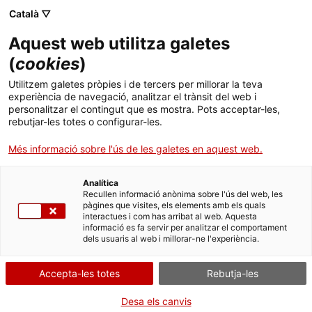
Menú
Cerc
. Obre en una nova finestra.
Català ▽
Aquest web utilitza galetes
ACCIÓ - Agència per al creixement de les empreses
ACCIÓ - Agència per al creixement de les empreses
(
cookies
)
Cercador
Inici
Aportacions reintegrables a l'explotació
Utilitzem galetes pròpies i de tercers per millorar la teva
d'espectacles
experiència de navegació, analitzar el trànsit del web i
Ajuts i serveis
personalitzar el contingut que es mostra. Pots acceptar-les,
rebutjar-les totes o configurar-les.
Sol·licitar la subvenció
Països
Més informació sobre l'ús de les galetes en aquest web.
Serveis d'internacionalització
Serveis d'innovació
Sectors
Analítica
Convocatòries d'ajuts obertes
Últimes notícies
Recullen informació anònima sobre l'ús del web, les
Per Internet
Activitats
pàgines que visites, els elements amb els quals
interactues i com has arribat al web. Aquesta
Properes activitats
. Ves a Sol·licitar (Cal descar
Inicia
informació es fa servir per analitzar el comportament
ACCIÓ
dels usuaris al web i millorar-ne l'experiència.
QUAN
. Obre en una nova finestra.
Contacte
Accepta-les totes
Rebutja-les
En termini
Idioma:
ca
Desa els canvis
Del 09/07/2026 al 17/09/2026