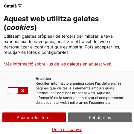
Menú
Cerc
. Obre en una nova finestra.
Català ▽
Aquest web utilitza galetes
ACCIÓ - Agència per al creixement de les empreses
ACCIÓ - Agència per al creixement de les empreses
(
cookies
)
Cercador
Inici
Anàlisi de productes agroalimentaris
Utilitzem galetes pròpies i de tercers per millorar la teva
experiència de navegació, analitzar el trànsit del web i
Ajuts i serveis
Sol·licitar l'anàlisi
personalitzar el contingut que es mostra. Pots acceptar-les,
rebutjar-les totes o configurar-les.
Països
Més informació sobre l'ús de les galetes en aquest web.
Serveis d'internacionalització
Serveis d'innovació
Sectors
Presencialment
Analítica
Convocatòries d'ajuts obertes
Últimes notícies
Recullen informació anònima sobre l'ús del web, les
Activitats
pàgines que visites, els elements amb els quals
Consulta on
interactues i com has arribat al web. Aquesta
Properes activitats
informació es fa servir per analitzar el comportament
ACCIÓ
dels usuaris al web i millorar-ne l'experiència.
QUAN
. Obre en una nova finestra.
Contacte
En qualsevol moment
Accepta-les totes
Rebutja-les
Idioma:
ca
Desa els canvis