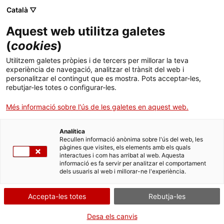
Menú
Cerc
. Obre en una nova finestra.
Català ▽
Aquest web utilitza galetes
ACCIÓ - Agència per al creixement de les empreses
ACCIÓ - Agència per al creixement de les empreses
(
cookies
)
Cercador
Inici
Habilitació d'àrees d'acollida d'autocaravanes
Utilitzem galetes pròpies i de tercers per millorar la teva
experiència de navegació, analitzar el trànsit del web i
Ajuts i serveis
Comunicar el canvi de la
personalitzar el contingut que es mostra. Pots acceptar-les,
rebutjar-les totes o configurar-les.
persona titular de
Països
Més informació sobre l'ús de les galetes en aquest web.
l’activitat d’àrea d’acollida
Serveis d'internacionalització
Serveis d'innovació
Sectors
d’autocaravanes
Analítica
Convocatòries d'ajuts obertes
Últimes notícies
(qualsevol nombre
Recullen informació anònima sobre l'ús del web, les
Activitats
pàgines que visites, els elements amb els quals
d’unitats d’acollida)
interactues i com has arribat al web. Aquesta
Properes activitats
informació es fa servir per analitzar el comportament
ACCIÓ
dels usuaris al web i millorar-ne l'experiència.
. Obre en una nova finestra.
Contacte
Accepta-les totes
Rebutja-les
Per Internet
Idioma:
ca
Desa els canvis