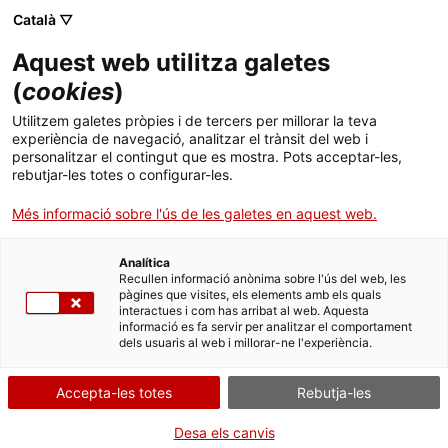
Menú
Cerc
. Obre en una nova finestra.
Català ▽
Aquest web utilitza galetes
ACCIÓ - Agència per al creixement de les empreses
ACCIÓ - Agència per al creixement de les empreses
(
cookies
)
Cercador
Inici
Autorització de centres i serveis de
Utilitzem galetes pròpies i de tercers per millorar la teva
reconeixement mèdic per a conductors
experiència de navegació, analitzar el trànsit del web i
Ajuts i serveis
personalitzar el contingut que es mostra. Pots acceptar-les,
rebutjar-les totes o configurar-les.
Fer obres per obrir el meu
Països
centre o servei sanitari de
Més informació sobre l'ús de les galetes en aquest web.
Serveis d'internacionalització
Serveis d'innovació
reconeixement mèdic per
Sectors
Analítica
a conductors
Convocatòries d'ajuts obertes
Últimes notícies
Recullen informació anònima sobre l'ús del web, les
Activitats
pàgines que visites, els elements amb els quals
interactues i com has arribat al web. Aquesta
Properes activitats
informació es fa servir per analitzar el comportament
ACCIÓ
dels usuaris al web i millorar-ne l'experiència.
Per Internet
. Obre en una nova finestra.
Contacte
Accepta-les totes
Rebutja-les
. Ves a Sol·licitar l'autoritzac
Inicia
Idioma:
ca
Desa els canvis