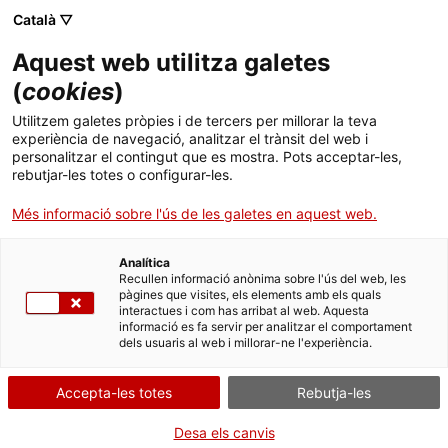
Menú
Cerc
. Obre en una nova finestra.
Català ▽
Aquest web utilitza galetes
ACCIÓ - Agència per al creixement de les empreses
ACCIÓ - Agència per al creixement de les empreses
(
cookies
)
Cercador
Inici
Autorització de centres i serveis de
Utilitzem galetes pròpies i de tercers per millorar la teva
reconeixement mèdic per a conductors
experiència de navegació, analitzar el trànsit del web i
Ajuts i serveis
personalitzar el contingut que es mostra. Pots acceptar-les,
rebutjar-les totes o configurar-les.
Traspassar o canviar el
Països
titular del centre o servei
Més informació sobre l'ús de les galetes en aquest web.
Serveis d'internacionalització
Serveis d'innovació
sanitari de reconeixement
Sectors
Analítica
mèdic per a conductors
Convocatòries d'ajuts obertes
Últimes notícies
Recullen informació anònima sobre l'ús del web, les
Activitats
pàgines que visites, els elements amb els quals
interactues i com has arribat al web. Aquesta
Properes activitats
informació es fa servir per analitzar el comportament
ACCIÓ
dels usuaris al web i millorar-ne l'experiència.
Per Internet
. Obre en una nova finestra.
Contacte
Accepta-les totes
Rebutja-les
. Ves a Sol·licitar l'autoritzac
Inicia
Idioma:
ca
Desa els canvis