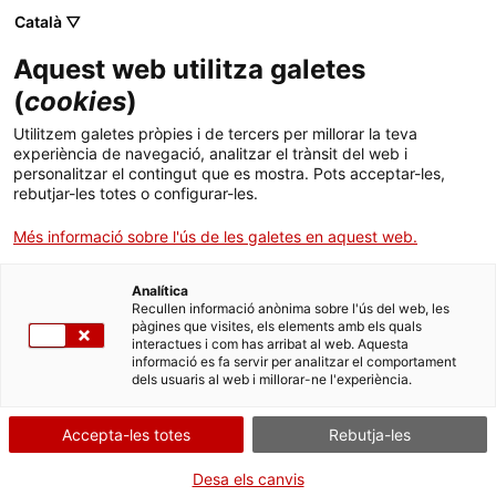
Menú
Cerc
. Obre en una nova finestra.
Català ▽
Aquest web utilitza galetes
ACCIÓ - Agència per al creixement de les empreses
ACCIÓ - Agència per al creixement de les empreses
(
cookies
)
Cercador
Inici
Utilitzem galetes pròpies i de tercers per millorar la teva
Autorització de parcs
experiència de navegació, analitzar el trànsit del web i
Ajuts i serveis
d'emmagatzematge de productes
personalitzar el contingut que es mostra. Pots acceptar-les,
rebutjar-les totes o configurar-les.
petroliers d'operadors a l'engròs
Països
Més informació sobre l'ús de les galetes en aquest web.
Serveis d'internacionalització
Serveis d'innovació
Sectors
Analítica
Convocatòries d'ajuts obertes
Últimes notícies
Recullen informació anònima sobre l'ús del web, les
Activitats
Què necessites fer?
pàgines que visites, els elements amb els quals
interactues i com has arribat al web. Aquesta
Properes activitats
informació es fa servir per analitzar el comportament
Consulta a continuació totes les opcions
ACCIÓ
dels usuaris al web i millorar-ne l'experiència.
vinculades a aquest tràmit. Selecciona la que
. Obre en una nova finestra.
Contacte
correspongui amb el teu cas i podràs
Accepta-les totes
Rebutja-les
accedir a tota la informació i condicions de
tramitació.
Idioma:
ca
Desa els canvis