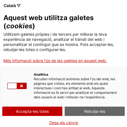
Menú
Cerc
. Obre en una nova finestra.
Català ▽
Aquest web utilitza galetes
ACCIÓ - Agència per al creixement de les empreses
ACCIÓ - Agència per al creixement de les empreses
(
cookies
)
Cercador
Inici
Autoritzacions d'abocament d'aigües residuals
Utilitzem galetes pròpies i de tercers per millorar la teva
experiència de navegació, analitzar el trànsit del web i
Ajuts i serveis
Sol·licitar l’autorització
personalitzar el contingut que es mostra. Pots acceptar-les,
rebutjar-les totes o configurar-les.
d’abocament mitjançant
Països
Més informació sobre l'ús de les galetes en aquest web.
camió cisterna a una
Serveis d'internacionalització
Serveis d'innovació
Sectors
Estació Depuradora
Analítica
Convocatòries d'ajuts obertes
Últimes notícies
d'Aigües Residuals
Recullen informació anònima sobre l'ús del web, les
Activitats
pàgines que visites, els elements amb els quals
interactues i com has arribat al web. Aquesta
Properes activitats
informació es fa servir per analitzar el comportament
ACCIÓ
dels usuaris al web i millorar-ne l'experiència.
. Obre en una nova finestra.
Contacte
Per Internet
Presencialment
Accepta-les totes
Rebutja-les
Inicia
Consulta on
Idioma:
ca
Desa els canvis