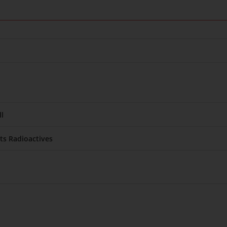
l
ats Radioactives