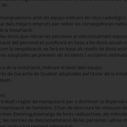
 dir:
 manipulacions amb els equips indicant els riscs radiològics
eïtat dels mitjans emprats per reduir les conseqüències radi
la instal·lació.
e les dosis que rebran les persones professionalment expo
ficació del personal es justificarà en base a les dosis anuals e
com la senyalització, es farà en base als nivells de dosis esti
es adoptades pe prevenir els incidents i accidents estimats,
a de la instal·lació, indicant el destí dels equips.
s de Garantia de Qualitat adoptades pel titular de la instal·
iques.
nt.
treball i regles de manipulació per a disminuir la dispersió 
ontaminació de l'ambient. S'han de descriure les mesures de
 normes d'emmagatzematge de fonts radioactives, els mètodes 
ent, les normes de descontaminació de les persones i altre
nt inclourà la següent informació: