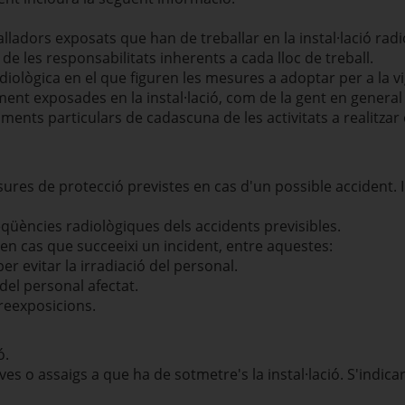
alladors exposats que han de treballar en la instal·lació radio
ó de les responsabilitats inherents a cada lloc de treball.
ològica en el que figuren les mesures a adoptar per a la vigi
nt exposades en la instal·lació, com de la gent en general a
ents particulars de cadascuna de les activitats a realitzar en
sures de protecció previstes en cas d'un possible accident. 
qüències radiològiques dels accidents previsibles.
en cas que succeeixi un incident, entre aquestes:
er evitar la irradiació del personal.
 del personal afectat.
reexposicions.
ó.
ves o assaigs a que ha de sotmetre's la instal·lació. S'indicar