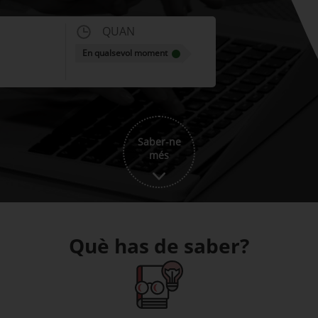
QUAN
En qualsevol moment
Saber-ne
més
Què has de saber?