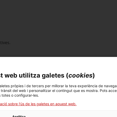
ctives.
 web utilitza galetes (
cookies
)
 en qualsevol moment.
aletes pròpies i de tercers per millorar la teva experiència de navega
l trànsit del web i personalitzar el contingut que es mostra. Pots acce
s totes o configurar-les.
ació sobre l'ús de les galetes en aquest web.
Analítica