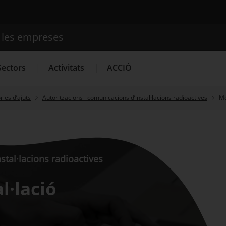
e les empreses
Cercador
Sectors
Activitats
ACCIÓ
ies d’ajuts
Autoritzacions i comunicacions d’instal·lacions radioactives
Mo
Serveis d'innovació
Convocatòries d'ajuts obertes
Últim
stal·lacions radioactives
l·lació