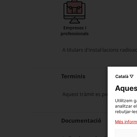
Empreses i
professionals
A titulars d'instal·lacions radioa
Terminis
Català ▽
Aquest
Aquest tràmit es pot sol·licitar
Utilitzem g
analitzar e
rebutjar-le
Documentació
Més inform