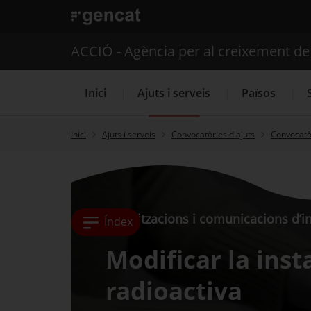
. Obre en una nova finestra.
ACCIÓ - Agència per al creixement d
Inici
Ajuts i serveis
Països
Inici
Ajuts i serveis
Convocatòries d'ajuts
Convocatòr
Serveis d'internacionalització
Autoritzacions i comunicacions d’in
Índex
Modificar la insta
radioactiva