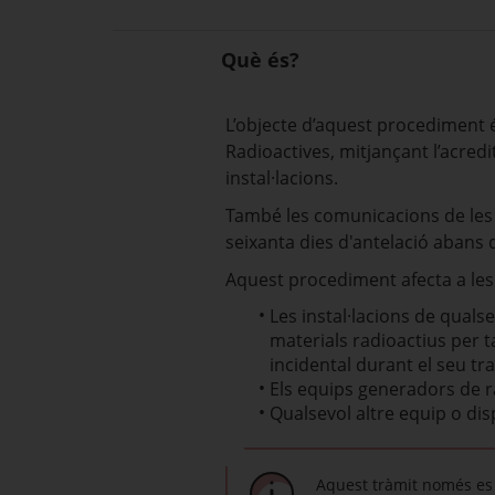
Què és?
L’objecte d’aquest procediment és
Radioactives, mitjançant l’acred
instal·lacions.
També les comunicacions de les 
seixanta dies d'antelació abans de
Aquest procediment afecta a les 
Les instal·lacions de quals
materials radioactius per ta
incidental durant el seu tr
Els equips generadors de r
Qualsevol altre equip o dis
Aquest tràmit només es 