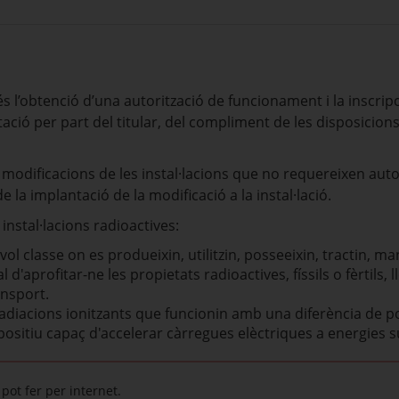
 l’obtenció d’una autorització de funcionament i la inscripci
itació per part del titular, del compliment de les disposicio
modificacions de les instal·lacions que no requereixen aut
 la implantació de la modificació a la instal·lació.
instal·lacions radioactives:
evol classe on es produeixin, utilitzin, posseeixin, tractin,
l d'aprofitar-ne les propietats radioactives, físsils o fèrtil
ansport.
adiacions ionitzants que funcionin amb una diferència de po
positiu capaç d'accelerar càrregues elèctriques a energies s
pot fer per internet.