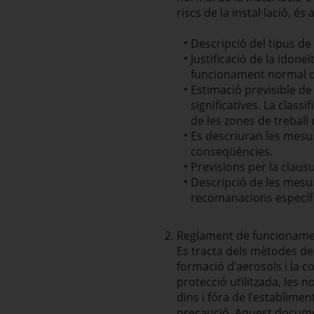
riscs de la instal·lació, és a
Descripció del tipus de
Justificació de la idon
funcionament normal de 
Estimació previsible d
significatives. La classi
de les zones de treball 
Es descriuran les mesur
conseqüències.
Previsions per la clausur
Descripció de les mesure
recomanacions específ
Reglament de funcioname
Es tracta dels mètodes de 
formació d'aerosols i la c
protecció utilitzada, les
dins i fóra de l'establim
precaució. Aquest docume