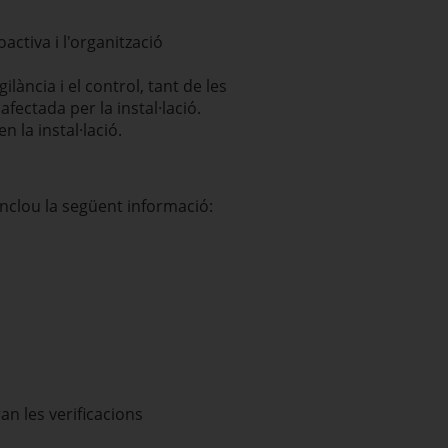
activa i l'organització
lància i el control, tant de les
fectada per la instal·lació.
 la instal·lació.
Inclou la següent informació:
an les verificacions