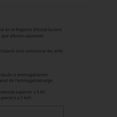
ó en el Registre d’Instal·lacions
ns que afecten aquestes
orització sinó comunicar-les amb
 manipulin o emmagatzemin
s, llevat de l'emmagatzematge
tencial superior a 5 kV.
uperiors a 5 keV.