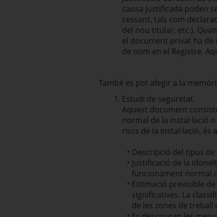
causa justificada poden se
cessant, tals com declara
del nou titular, etc.). Qu
el document privat ha de qu
de nom en el Registre. Aq
També es pot afegir a la memòr
Estudi de seguretat.
Aquest document consistei
normal de la instal·lació 
riscs de la instal·lació, és a
Descripció del tipus de
Justificació de la idon
funcionament normal de 
Estimació previsible d
significatives. La classi
de les zones de treball 
Es descriuran les mesur