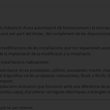
 l’obtenció d’una autorització de funcionament i la inscripci
itació per part del titular, del compliment de les disposicio
modificacions de les instal·lacions que no requereixen aut
 la implantació de la modificació a la instal·lació.
instal·lacions radioactives:
evol classe on es produeixin, utilitzin, posseeixin, tractin,
l d'aprofitar-ne les propietats radioactives, físsils o fèrtil
ansport.
adiacions ionitzants que funcionin amb una diferència de po
positiu capaç d'accelerar càrregues elèctriques a energies s
pot fer per internet.