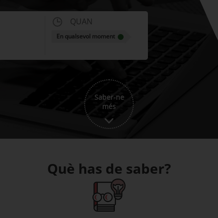
QUAN
En qualsevol moment
Saber-ne
més
Què has de saber?