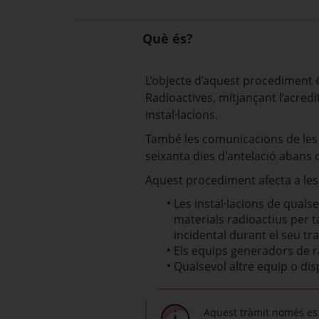
Què és?
L’objecte d’aquest procediment és
Radioactives, mitjançant l’acred
instal·lacions.
També les comunicacions de les 
seixanta dies d'antelació abans de
Aquest procediment afecta a les 
Les instal·lacions de quals
materials radioactius per ta
incidental durant el seu tr
Els equips generadors de r
Qualsevol altre equip o dis
Aquest tràmit només es 