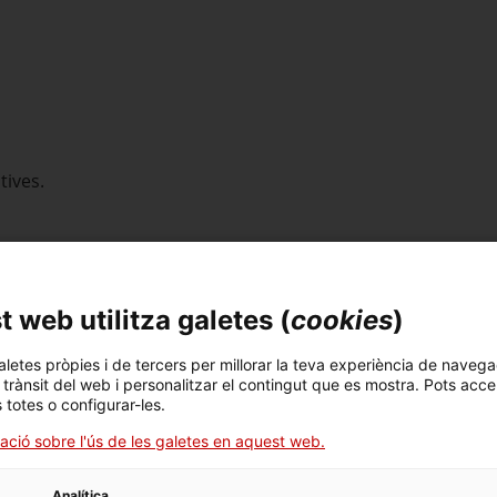
ctives.
 web utilitza galetes (
cookies
)
 en qualsevol moment.
aletes pròpies i de tercers per millorar la teva experiència de navega
l trànsit del web i personalitzar el contingut que es mostra. Pots acce
s totes o configurar-les.
ació sobre l'ús de les galetes en aquest web.
Analítica