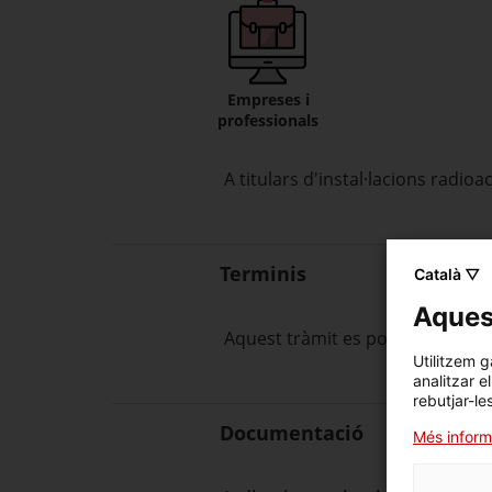
Empreses i
professionals
A titulars d'instal·lacions radioa
Terminis
Català ▽
Aquest
Aquest tràmit es pot sol·licitar
Utilitzem g
analitzar e
rebutjar-le
Documentació
Més inform