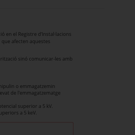
ó en el Registre d’Instal·lacions
ns que afecten aquestes
orització sinó comunicar-les amb
 manipulin o emmagatzemin
s, llevat de l'emmagatzematge
tencial superior a 5 kV.
uperiors a 5 keV.