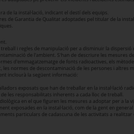
a de la instal·lació, indicant el destí dels equips.
s de Garantia de Qualitat adoptades pel titular de la instal·
iques.
nt.
treball i regles de manipulació per a disminuir la dispersió 
ontaminació de l'ambient. S'han de descriure les mesures de
 normes d'emmagatzematge de fonts radioactives, els mètodes 
ent, les normes de descontaminació de les persones i altre
nt inclourà la següent informació:
alladors exposats que han de treballar en la instal·lació radio
ó de les responsabilitats inherents a cada lloc de treball.
ològica en el que figuren les mesures a adoptar per a la vigi
nt exposades en la instal·lació, com de la gent en general a
ents particulars de cadascuna de les activitats a realitzar en