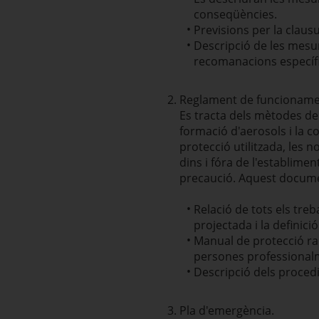
conseqüències.
Previsions per la clausur
Descripció de les mesure
recomanacions específ
Reglament de funcioname
Es tracta dels mètodes de 
formació d'aerosols i la c
protecció utilitzada, les
dins i fóra de l'establim
precaució. Aquest docume
Relació de tots els treb
projectada i la definici
Manual de protecció radi
persones professionalme
Descripció dels procedim
Pla d'emergència.