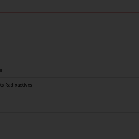
l
ats Radioactives