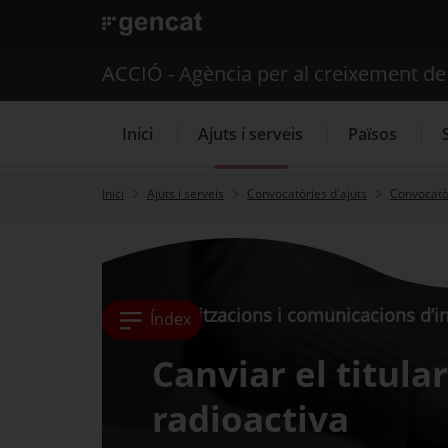
. Obre en una nova finestra.
ACCIÓ - Agència per al creixement d
Inici
Ajuts i serveis
Països
Inici
Ajuts i serveis
Convocatòries d'ajuts
Convocatòr
Serveis d'internacionalització
Autoritzacions i comunicacions d’in
Índex
Canviar el titular
radioactiva