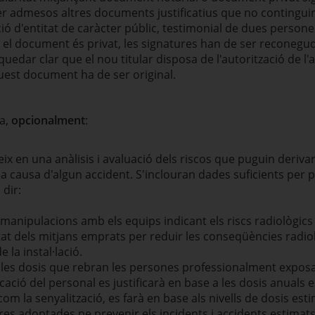
r admesos altres documents justificatius que no continguin 
ció d'entitat de caràcter públic, testimonial de dues perso
an el document és privat, les signatures han de ser reconegu
edar clar que el nou titular disposa de l'autorització de l'an
uest document ha de ser original.
ia,
opcionalment
:
x en una anàlisis i avaluació dels riscos que puguin deriv
o a causa d'algun accident. S'inclouran dades suficients per p
 dir:
 manipulacions amb els equips indicant els riscs radiològics
eïtat dels mitjans emprats per reduir les conseqüències radi
la instal·lació.
e les dosis que rebran les persones professionalment expo
ficació del personal es justificarà en base a les dosis anuals e
com la senyalització, es farà en base als nivells de dosis esti
es adoptades pe prevenir els incidents i accidents estimats,