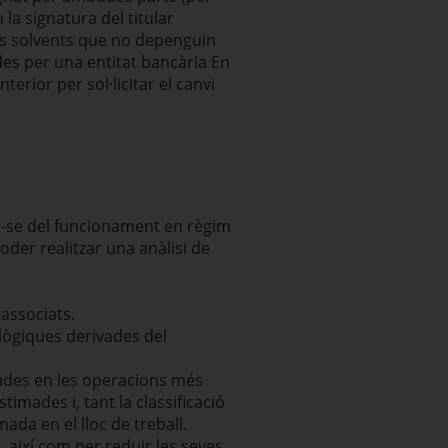
la signatura del titular
nes solvents que no depenguin
des per una entitat bancària En
terior per sol·licitar el canvi
ar-se del funcionament en règim
oder realitzar una anàlisi de
 associats.
ològiques derivades del
sades en les operacions més
stimades i, tant la classificació
mada en el lloc de treball.
 així com per reduir les seves