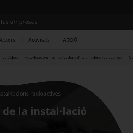
e les empreses
Cercador
Sectors
Activitats
ACCIÓ
ies d’ajuts
Autoritzacions i comunicacions d’instal·lacions radioactives
Ca
Serveis d'innovació
Convocatòries d'ajuts obertes
Últim
stal·lacions radioactives
 de la instal·lació