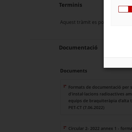
Terminis
Aquest tràmit es pot fer en qua
Documentació
Documents
Formats de documentació per sol
d’instal·lacions radioactives am
equips de braquiteràpia d’alta 
PET-CT (7.06.2022)
Circular 2- 2022 annex 1 - form