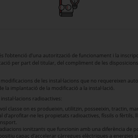
 l’obtenció d’una autorització de funcionament i la inscripci
itació per part del titular, del compliment de les disposicio
modificacions de les instal·lacions que no requereixen aut
 la implantació de la modificació a la instal·lació.
instal·lacions radioactives:
evol classe on es produeixin, utilitzin, posseeixin, tractin,
l d'aprofitar-ne les propietats radioactives, físsils o fèrtil
ansport.
adiacions ionitzants que funcionin amb una diferència de po
positiu capaç d'accelerar càrregues elèctriques a energies s