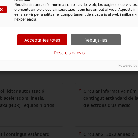
Recullen informació anònima sobre l'ús del web, les pàgines que visites,
elements amb els quals interactues i com has arribat al web. Aquesta in
es fa servir per analitzar el comportament dels usuaris al web i millorar-
l'experiència.
lsevol moment.
Accepta-les totes
Rebutja-les
Desa els canvis
Powered by
·licitar autorització
Circular informativa núm. 
b aceleradors lineals,
contingut estàndard de la 
taxa (HDR) i equips híbrids
d'electrons d'ús mèdic
at i contingut estàndard
Circular 2- 2022 annex 2 