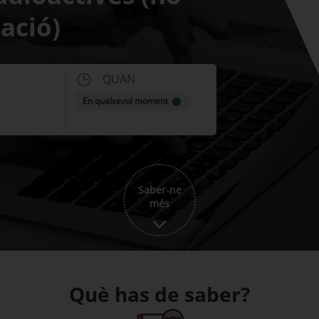
ació)
QUAN
En qualsevol moment
Saber-ne
més
Què has de saber?