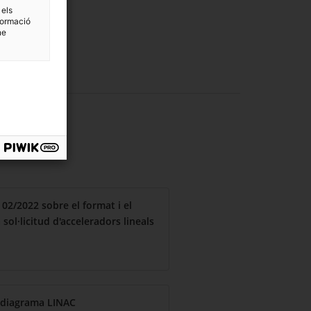
 els
formació
ne
02/2022 sobre el format i el
sol·licitud d'acceleradors lineals
- diagrama LINAC