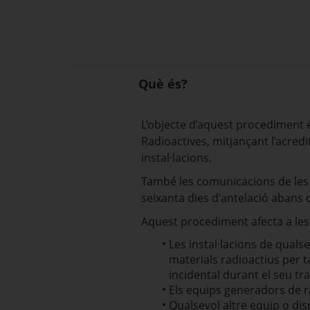
Què és?
L’objecte d’aquest procediment és
Radioactives, mitjançant l’acred
instal·lacions.
També les comunicacions de les 
seixanta dies d'antelació abans de
Aquest procediment afecta a les 
Les instal·lacions de quals
materials radioactius per ta
incidental durant el seu tr
Els equips generadors de r
Qualsevol altre equip o dis