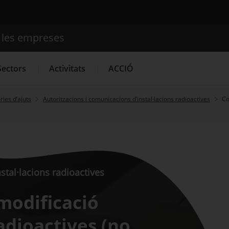
e les empreses
Cercador
Sectors
Activitats
ACCIÓ
ies d’ajuts
Autoritzacions i comunicacions d’instal·lacions radioactives
Co
Serveis d'innovació
Convocatòries d'ajuts obertes
Últim
stal·lacions radioactives
modificació
radioactives (no