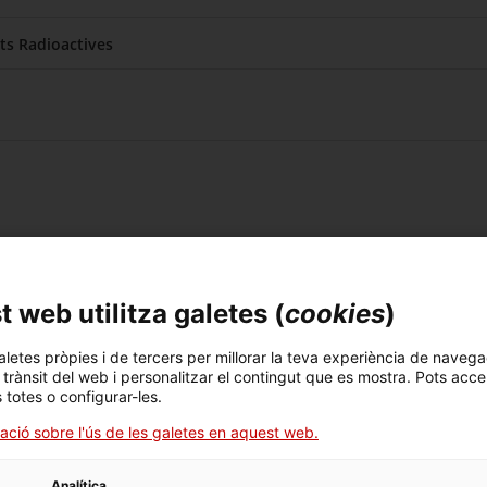
ats Radioactives
 web utilitza galetes (
cookies
)
aletes pròpies i de tercers per millorar la teva experiència de navega
l trànsit del web i personalitzar el contingut que es mostra. Pots acce
s totes o configurar-les.
ctives.
ació sobre l'ús de les galetes en aquest web.
Analítica