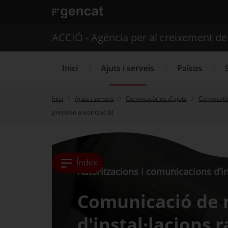
. Obre en una nova finestra.
ACCIÓ - Agència per al creixement d
Inici
Ajuts i serveis
Països
Inici
Ajuts i serveis
Convocatòries d'ajuts
Convocatòr
precisen autorització)
Serveis d'internacionalització
Índex
Autoritzacions i comunicacions d’in
Comunicació de 
d'instal·lacions 