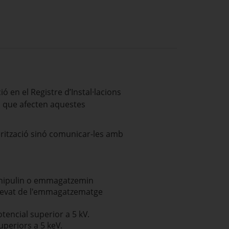
ó en el Registre d’Instal·lacions
ns que afecten aquestes
orització sinó comunicar-les amb
 manipulin o emmagatzemin
s, llevat de l'emmagatzematge
tencial superior a 5 kV.
uperiors a 5 keV.