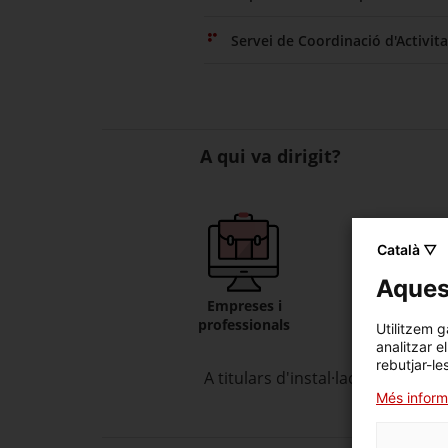
Servei de Coordinació d'Activit
A qui va dirigit?
Català ▽
Aquest
Empreses i
professionals
Utilitzem g
analitzar e
rebutjar-le
A titulars d'instal·lacions radioa
Més inform