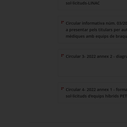
sol·licituds-LINAC
Circular informativa núm. 03/2
a presentar pels titulars per aut
mèdiques amb equips de braquit
Circular 3- 2022 annex 2 - diag
Circular 4- 2022 annex 1 - form
sol·licituds d'equips híbrids PE