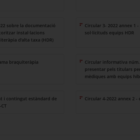
022 sobre la documentació
Circular 3- 2022 annex 1 
oritzar instal·lacions
sol·licituds equips HDR
eràpia d'alta taxa (HDR)
rama braquiteràpia
Circular informativa núm
presentar pels titulars per
mèdiques amb equips híb
at i contingut estàndard de
Circular 4-2022 annex 2 -
T-CT