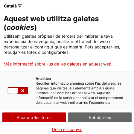
Menú
Cerc
. Obre en una nova finestra.
Català ▽
Aquest web utilitza galetes
ACCIÓ - Agència per al creixement de les empreses
ACCIÓ - Agència per al creixement de les empreses
(
cookies
)
Cercador
Inici
Beques de col·laboració en departaments
Utilitzem galetes pròpies i de tercers per millorar la teva
universitaris (COLAB)
experiència de navegació, analitzar el trànsit del web i
Ajuts i serveis
personalitzar el contingut que es mostra. Pots acceptar-les,
rebutjar-les totes o configurar-les.
Països
Més informació sobre l'ús de les galetes en aquest web.
Serveis d'internacionalització
Serveis d'innovació
Sectors
QUAN
Analítica
Convocatòries d'ajuts obertes
Últimes notícies
En qualsevol moment
Recullen informació anònima sobre l'ús del web, les
Activitats
pàgines que visites, els elements amb els quals
interactues i com has arribat al web. Aquesta
Properes activitats
informació es fa servir per analitzar el comportament
ACCIÓ
dels usuaris al web i millorar-ne l'experiència.
QUI
COM
. Obre en una nova finestra.
Contacte
Accepta-les totes
Rebutja-les
Idioma:
ca
Desa els canvis