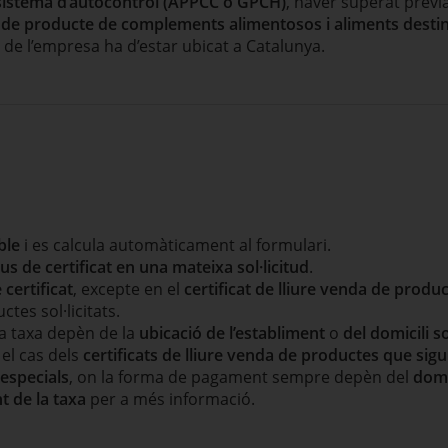
e sistema d’autocontrol (APPCC o GPCH)
, haver superat prèvi
t de producte de complements alimentosos i aliments destin
de l’empresa ha d’estar ubicat a Catalunya.
ble
i es calcula automàticament al formulari.
pus de certificat en una mateixa sol·licitud
.
 certificat
, excepte en el
certificat de lliure venda de produ
es sol·licitats.
a taxa depèn de la
ubicació de l’establiment
o
del domicili s
el cas dels
certificats de lliure venda de productes que si
 especials
, on la forma de pagament sempre depèn del
domi
t de la taxa
per a més informació.