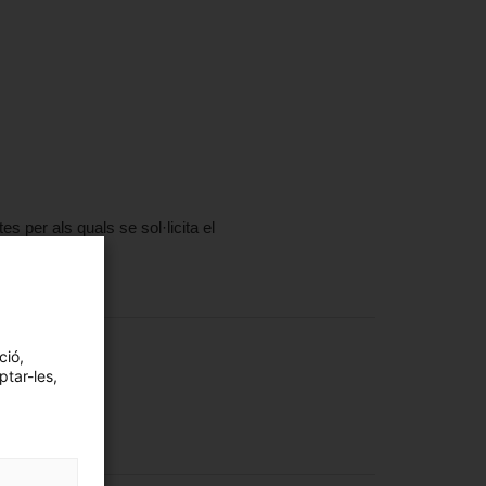
s per als quals se sol·licita el
ció,
ptar-les,