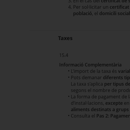
En el cas del
certificat d
Per sol·licitar un
certifica
població
, el
domicili social
Taxes
15.4
Informació Complementària
L’import de la taxa és
varia
Pots demanar
diferents ti
La taxa s’aplica
per tipus de
segons el nombre de product
La forma de pagament de l
d’instal·lacions,
excepte
en 
aliments destinats a grups
Consulta el
Pas 2: Pagamen