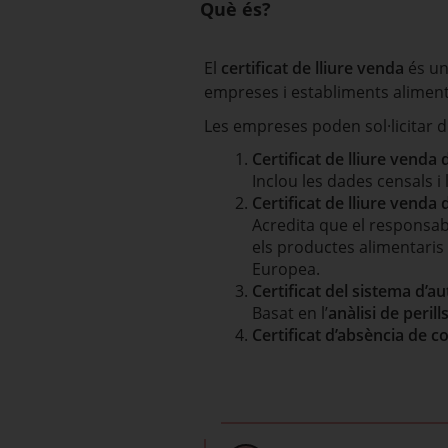
Què és?
El
certificat de lliure venda
és un
empreses i establiments alimenta
Les empreses poden sol·licitar di
Certificat de lliure venda
Inclou les dades censals i l
Certificat de lliure venda
Acredita que el responsabl
els productes alimentaris 
Europea.
Certificat del sistema d’a
Basat en l’
anàlisi de perill
Certificat d’absència de c