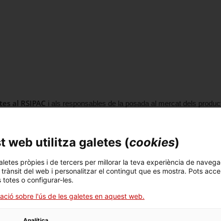
tes al RSIPAC
i als responsables de la posada al mercat dels producte
 web utilitza galetes (
cookies
)
aletes pròpies i de tercers per millorar la teva experiència de navega
l trànsit del web i personalitzar el contingut que es mostra. Pots acce
s totes o configurar-les.
 moment.
ació sobre l'ús de les galetes en aquest web.
Analítica