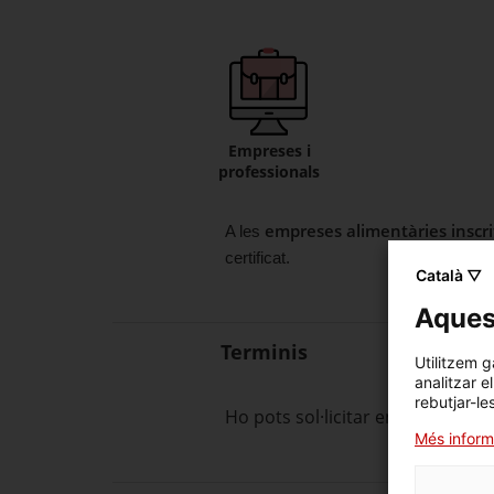
Empreses i
professionals
empreses alimentàries inscri
A les
certificat.
Català ▽
Aquest
Terminis
Utilitzem g
analitzar e
rebutjar-le
Ho pots sol·licitar en qualsevol
Més inform