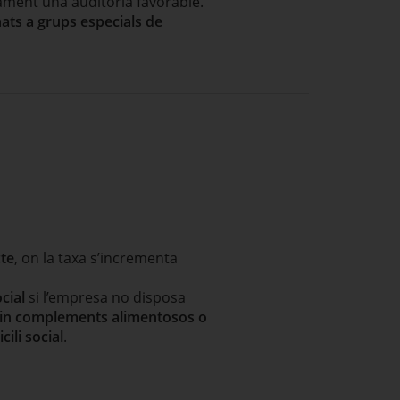
ament una auditoria favorable.
ats a grups especials de
cte
, on la taxa s’incrementa
ocial
si l’empresa no disposa
guin complements alimentosos o
cili social
.