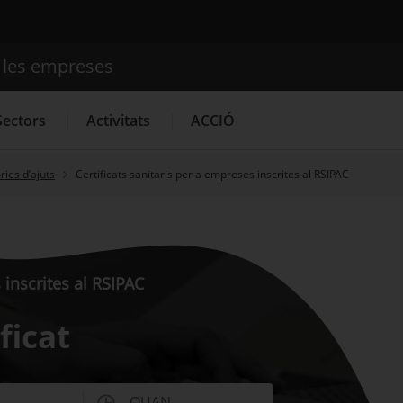
e les empreses
Cercador
Sectors
Activitats
ACCIÓ
ies d’ajuts
Certificats sanitaris per a empreses inscrites al RSIPAC
Serveis d'innovació
Convocatòries d'ajuts obertes
Últim
 inscrites al RSIPAC
ificat
QUAN