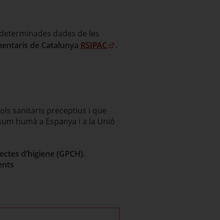
 determinades dades de les
imentaris de Catalunya
RSIPAC
.
ls sanitaris preceptius i que
onsum humà a Espanya i a la Unió
ectes d’higiene (GPCH)
.
ents