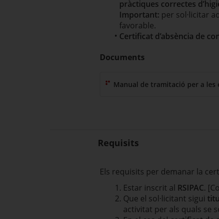
pràctiques correctes d’hig
Important:
per sol·licitar 
favorable.
Certificat d’absència de co
Documents
Manual de tramitació per a les
Requisits
Els requisits per demanar la cert
Estar inscrit al
RSIPAC
. [C
Que el sol·licitant sigui
tit
activitat per als quals se sol