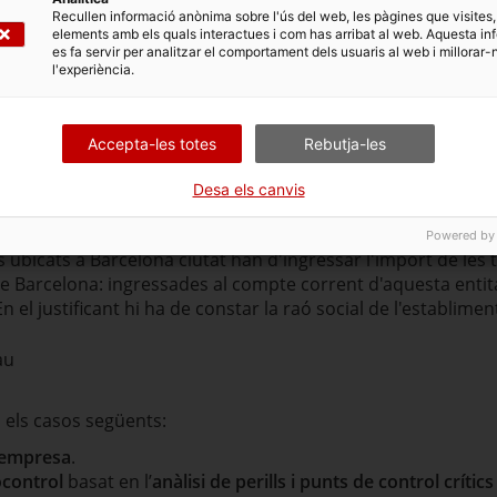
Recullen informació anònima sobre l'ús del web, les pàgines que visites,
elements amb els quals interactues i com has arribat al web. Aquesta in
es fa servir per analitzar el comportament dels usuaris al web i millorar-
l'experiència.
iniciar el tràmit
uctes
ificats de producte. Tantes fitxes com productes declaren.
Accepta-les totes
Rebutja-les
ductes
ments per al consumidor final (complement alimentari i/o ali
Desa els canvis
etes com productes declara.
 les taxes
Powered by
 ubicats a Barcelona ciutat han d'ingressar l'import de les 
 de Barcelona: ingressades al compte corrent d'aquesta entit
 el justificant hi ha de constar la raó social de l'establiment
au
 els casos següents:
d’empresa
.
ocontrol
basat en l’
anàlisi de perills i punts de control crític