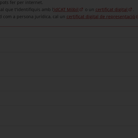
ots fer per internet.
al que t'identifiquis amb l
’idCAT Mòbil
o un
certificat digital
.
tud com a persona jurídica, cal un
certificat digital de representació