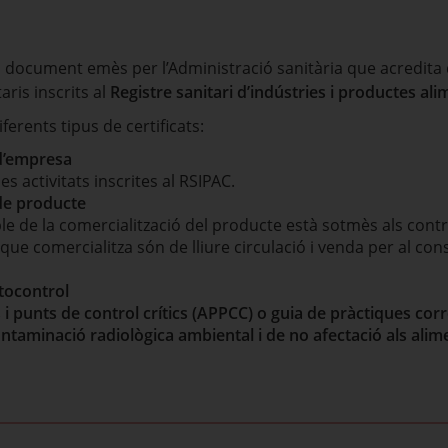
 document emès per l’Administració sanitària que acredita
ris inscrits al
Registre sanitari d’indústries i productes al
ferents tipus de certificats:
 d’empresa
es activitats inscrites al RSIPAC.
 de producte
e de la comercialització del producte està sotmès als contro
que comercialitza són de lliure circulació i venda per al c
utocontrol
s i punts de control crítics (APPCC)
o guia de pràctiques corr
ontaminació radiològica ambiental i de no afectació als alim