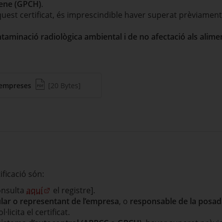
iene (GPCH)
.
aquest certificat, és imprescindible haver superat prèviamen
ntaminació radiològica ambiental i de no afectació als alime
(Tipus de fitxer pdf)
(Pes del fitxer)
 empreses
[20 Bytes]
ificació són:
onsulta
aquí
el registre].
ular o representant de l’empresa
, o
responsable de la posad
·licita el certificat.