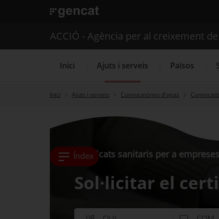
. Obre en una nova finestra.
ACCIÓ - Agència per al creixement d
Inici
Ajuts i serveis
Països
Inici
Ajuts i serveis
Convocatòries d'ajuts
Convocatòr
Serveis d'internacionalització
Certificats sanitaris per a empreses
Índex
Sol·licitar el cert
QUI
COM