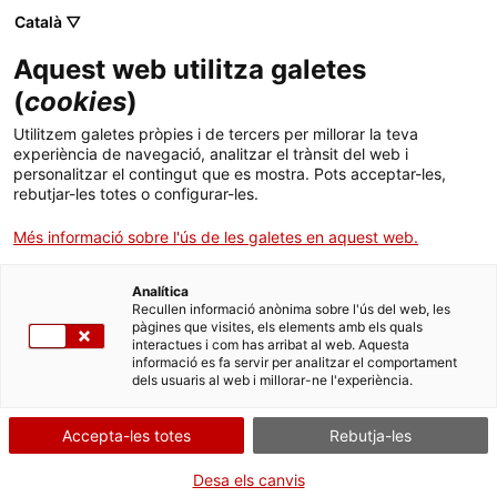
Menú
Cerc
. Obre en una nova finestra.
Català ▽
Aquest web utilitza galetes
ACCIÓ - Agència per al creixement de les empreses
ACCIÓ - Agència per al creixement de les empreses
(
cookies
)
Cercador
Inici
Utilitzem galetes pròpies i de tercers per millorar la teva
Beques per a la realització de
experiència de navegació, analitzar el trànsit del web i
Ajuts i serveis
treballs de recerca sobre el
personalitzar el contingut que es mostra. Pots acceptar-les,
rebutjar-les totes o configurar-les.
patrimoni etnològic de Catalunya
Països
(CLT026)
Més informació sobre l'ús de les galetes en aquest web.
Serveis d'internacionalització
Serveis d'innovació
Sectors
Analítica
Convocatòries d'ajuts obertes
Últimes notícies
Recullen informació anònima sobre l'ús del web, les
Activitats
pàgines que visites, els elements amb els quals
interactues i com has arribat al web. Aquesta
Què necessites fer?
Properes activitats
informació es fa servir per analitzar el comportament
ACCIÓ
dels usuaris al web i millorar-ne l'experiència.
Consulta a continuació totes les opcions
. Obre en una nova finestra.
Contacte
vinculades a aquest tràmit. Selecciona la que
Accepta-les totes
Rebutja-les
correspongui amb el teu cas i podràs
Idioma:
ca
accedir a tota la informació i condicions de
Desa els canvis