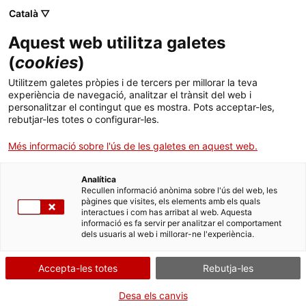
Menú
Cerc
. Obre en una nova finestra.
Català ▽
Aquest web utilitza galetes
ACCIÓ - Agència per al creixement de les empreses
ACCIÓ - Agència per al creixement de les empreses
(
cookies
)
Cercador
Inici
Utilitzem galetes pròpies i de tercers per millorar la teva
Certificat de conformitat ATP per a
experiència de navegació, analitzar el trànsit del web i
Ajuts i serveis
vehicles provinents d'un altre país
personalitzar el contingut que es mostra. Pots acceptar-les,
rebutjar-les totes o configurar-les.
contractant de l’acord ATP
Països
Més informació sobre l'ús de les galetes en aquest web.
Serveis d'internacionalització
Serveis d'innovació
Sectors
Analítica
Convocatòries d'ajuts obertes
Últimes notícies
Recullen informació anònima sobre l'ús del web, les
Activitats
Què necessites fer?
pàgines que visites, els elements amb els quals
interactues i com has arribat al web. Aquesta
Properes activitats
informació es fa servir per analitzar el comportament
Consulta a continuació totes les opcions
ACCIÓ
dels usuaris al web i millorar-ne l'experiència.
vinculades a aquest tràmit. Selecciona la que
. Obre en una nova finestra.
Contacte
correspongui amb el teu cas i podràs
Accepta-les totes
Rebutja-les
accedir a tota la informació i condicions de
tramitació.
Idioma:
ca
Desa els canvis