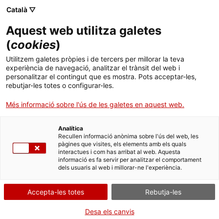
Menú
Cerc
. Obre en una nova finestra.
Català ▽
Aquest web utilitza galetes
ACCIÓ - Agència per al creixement de les empreses
ACCIÓ - Agència per al creixement de les empreses
(
cookies
)
Cercador
Inici
Comunicació de la posada al mercat d'aliments
Utilitzem galetes pròpies i de tercers per millorar la teva
per a grups específics de població
experiència de navegació, analitzar el trànsit del web i
Ajuts i serveis
personalitzar el contingut que es mostra. Pots acceptar-les,
rebutjar-les totes o configurar-les.
Comunicar modificacions
Països
Més informació sobre l'ús de les galetes en aquest web.
Serveis d'internacionalització
Serveis d'innovació
Sectors
Analítica
Convocatòries d'ajuts obertes
Últimes notícies
Recullen informació anònima sobre l'ús del web, les
Per Internet
Activitats
pàgines que visites, els elements amb els quals
interactues i com has arribat al web. Aquesta
Properes activitats
. Ves a Comunicar (formulari ht
Inicia
informació es fa servir per analitzar el comportament
ACCIÓ
dels usuaris al web i millorar-ne l'experiència.
QUAN
. Obre en una nova finestra.
Contacte
Accepta-les totes
Rebutja-les
En qualsevol moment
Idioma:
ca
Desa els canvis