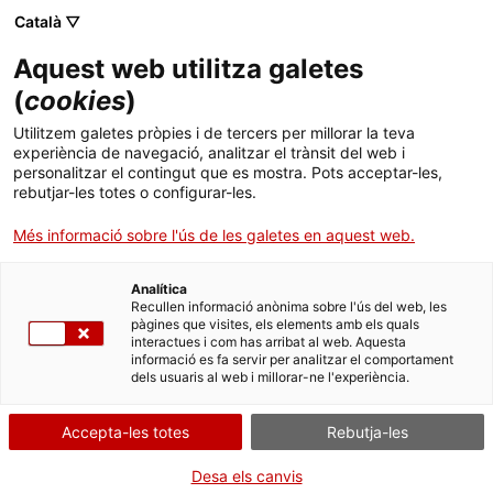
Menú
Cerc
. Open in a new window.
Català ▽
Aquest web utilitza galetes
ACCIÓ - Agència per al creixement de les empreses
ACCIÓ - Agència per al creixement de les empreses
(
cookies
)
Cercador
Inici
Subvencions a entitats per a activitats i
Utilitzem galetes pròpies i de tercers per millorar la teva
projectes 2025-2026. Línia C
experiència de navegació, analitzar el trànsit del web i
Ajuts i serveis
personalitzar el contingut que es mostra. Pots acceptar-les,
rebutjar-les totes o configurar-les.
Sol·licitar la subvenció
Països
Més informació sobre l'ús de les galetes en aquest web.
Serveis d'internacionalització
Serveis d'innovació
Sectors
Analítica
Convocatòries d'ajuts obertes
Últimes notícies
Recullen informació anònima sobre l'ús del web, les
Per Internet
Activitats
pàgines que visites, els elements amb els quals
interactues i com has arribat al web. Aquesta
Properes activitats
. Ves a Sol·licitar
Inicia
informació es fa servir per analitzar el comportament
ACCIÓ
dels usuaris al web i millorar-ne l'experiència.
QUAN
. Open in a new window.
Contacte
Accepta-les totes
Rebutja-les
Fora de termini
Idioma:
ca
Desa els canvis
Del 13/03/2025 al 16/04/2025